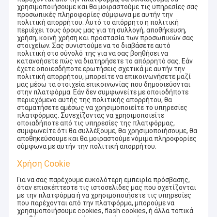
χρησιμοποιήσουμε και θα μοιραστούμε τις υπηρεσίες σας
προσωπικές πληροφορίες σύμφωνα με αυτήν την
πολιτική απορρήτου. Αυτό το απόρρητο η πολιτική
περιέχει τους όρους μας για τη συλλογή, αποθήκευση,
χρήση, κοινή χρήση και προστασία των προσωπικών σας
στοιχείων. Σας συνιστούμε να το διαβάσετε αυτό
πολιτική στο σύνολό της για να σας βοηθήσει να
κατανοήσετε πώς να διατηρήσετε το απόρρητό σας. Εάν
έχετε οποιεσδήποτε ερωτήσεις σχετικά με αυτήν την
πολιτική απορρήτου, μπορείτε να επικοινωνήσετε μαζί
μας μέσω τα στοιχεία επικοινωνίας που δημοσιεύονται
στην πλατφόρμα. Εάν δεν συμφωνείτε με οποιοδήποτε
περιεχόμενο αυτής της πολιτικής απορρήτου, θα
σταματήσετε αμέσως να χρησιμοποιείτε το υπηρεσίες
πλατφόρμας. Συνεχίζοντας να χρησιμοποιείτε
οποιαδήποτε από τις υπηρεσίες της πλατφόρμας,
συμφωνείτε ότι θα συλλέξουμε, θα χρησιμοποιήσουμε, θα
αποθηκεύσουμε και θα μοιραστούμε νόμιμα πληροφορίες
σύμφωνα με αυτήν την πολιτική απορρήτου.
Χρήση Cookie
Για να σας παρέχουμε ευκολότερη εμπειρία πρόσβασης,
όταν επισκέπτεστε τις ιστοσελίδες μας που σχετίζονται
με την πλατφόρμα ή να χρησιμοποιήσετε τις υπηρεσίες
που παρέχονται από την πλατφόρμα, μπορούμε να
χρησιμοποιήσουμε cookies, flash cookies, ή άλλα τοπικά