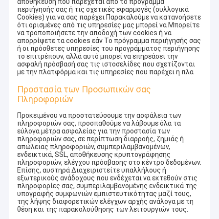
αποθήκευση που παρέχεται από το πρόγραμμα
περιήγησής σας ή τις σχετικές εφαρμογές (συλλογικά
Cookies) για να σας παρέχει Παρακαλούμε να κατανοήσετε
ότι ορισμένες από τις υπηρεσίες μας μπορεί να Μπορείτε
να τροποποιήσετε την αποδοχή των cookies ή να
απορρίψετε τα cookies εάν Το πρόγραμμα περιήγησής σας
ή οι πρόσθετες υπηρεσίες του προγράμματος περιήγησης
το επιτρέπουν, αλλά αυτό μπορεί να επηρεάσει την
ασφαλή πρόσβασή σας τις ιστοσελίδες που σχετίζονται
με την πλατφόρμα και τις υπηρεσίες που παρέχει η πλα
Προστασία των Προσωπικών σας
Πληροφοριών
Προκειμένου να προστατεύσουμε την ασφάλεια των
πληροφοριών σας, προσπαθούμε να λάβουμε όλα τα
εύλογα μέτρα ασφαλείας για την προστασία των
πληροφοριών σας, σε περίπτωση διαρροής, ζημιάς ή
απώλειας πληροφοριών, συμπεριλαμβανομένων,
ενδεικτικά, SSL, αποθήκευσης κρυπτογράφησης
πληροφοριών, ελέγχου πρόσβασης στο κέντρο δεδομένων.
Επίσης, αυστηρά Διαχειριστείτε υπαλλήλους ή
εξωτερικούς ανάδοχους που ενδέχεται να εκτεθούν στις
πληροφορίες σας, συμπεριλαμβανομένης ενδεικτικά της
υπογραφής συμφωνιών εμπιστευτικότητας μαζί τους,
της λήψης διαφορετικών ελέγχων αρχής ανάλογα με τη
θέση και της παρακολούθησης των λειτουργιών τους.