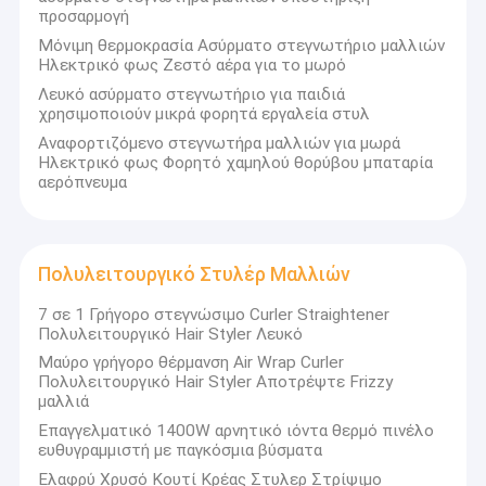
ευελιξία προσαρμογής, να επικεντρωθεί στο μοντέλο μόδας
βούρτσα ζεστού αέρα
προσαρμογή
ενώ δεσμεύεται να επισκευάσει τη βλάβη των μαλλιών.
Μόνιμη θερμοκρασία Ασύρματο στεγνωτήριο μαλλιών
ηλεκτρική καυτή χτένα
Ηλεκτρικό φως Ζεστό αέρα για το μωρό
Λευκό ασύρματο στεγνωτήριο για παιδιά
Στεγνωτήρας τρίχας της Pet
χρησιμοποιούν μικρά φορητά εργαλεία στυλ
Αναφορτιζόμενο στεγνωτήρα μαλλιών για μωρά
Στεγνωτήρας τρίχας υψηλής ταχύτητας
Ηλεκτρικό φως Φορητό χαμηλού θορύβου μπαταρία
αερόπνευμα
Σκουπτήρας μαλλιών
Ασύρματο στεγνωτήριο μαλλιών
Πολυλειτουργικό Στυλέρ Μαλλιών
Πολυλειτουργικό Στυλέρ Μαλλιών
7 σε 1 Γρήγορο στεγνώσιμο Curler Straightener
Πολυλειτουργικό Hair Styler Λευκό
Μαύρο γρήγορο θέρμανση Air Wrap Curler
Πολυλειτουργικό Hair Styler Αποτρέψτε Frizzy
μαλλιά
Επαγγελματικό 1400W αρνητικό ιόντα θερμό πινέλο
ευθυγραμμιστή με παγκόσμια βύσματα
Ελαφρύ Χρυσό Κουτί Κρέας Στυλερ Στρίψιμο