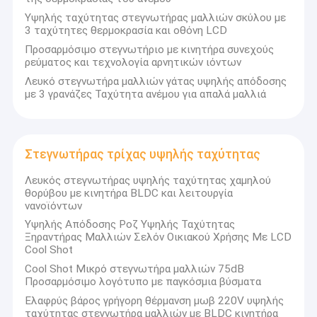
Υψηλής ταχύτητας στεγνωτήρας μαλλιών σκύλου με
3 ταχύτητες θερμοκρασία και οθόνη LCD
Προσαρμόσιμο στεγνωτήριο με κινητήρα συνεχούς
ρεύματος και τεχνολογία αρνητικών ιόντων
Λευκό στεγνωτήρα μαλλιών γάτας υψηλής απόδοσης
με 3 γρανάζες Ταχύτητα ανέμου για απαλά μαλλιά
Στεγνωτήρας τρίχας υψηλής ταχύτητας
Λευκός στεγνωτήρας υψηλής ταχύτητας χαμηλού
θορύβου με κινητήρα BLDC και λειτουργία
νανοϊόντων
Υψηλής Απόδοσης Ροζ Υψηλής Ταχύτητας
Σπίτι
Ξηραντήρας Μαλλιών Σελόν Οικιακού Χρήσης Με LCD
Cool Shot
Η XingDa Circuits Technology Co., Ltd ιδρύθηκε το 2011,
εστιάζοντας στην ανάπτυξη και την παραγωγή μικρών
Προϊόντα
Cool Shot Μικρό στεγνωτήρα μαλλιών 75dB
οικιακών συσκευών,Τα κύρια προϊόντα περιλαμβάνουν τα
Προσαρμόσιμο λογότυπο με παγκόσμια βύσματα
οικιακά προϊόντα ομορφιάς και πολλά άλλα εργαλεία
Σχετικά με εμάς
Ελαφρύς βάρος γρήγορη θέρμανση μωβ 220V υψηλής
κομμώματος μαλλιών, όπως το στεγνωτήρα μαλλιών, το
ταχύτητας στεγνωτήρα μαλλιών με BLDC κινητήρα
ισόπλευρο μαλλί και το κουρέλι.