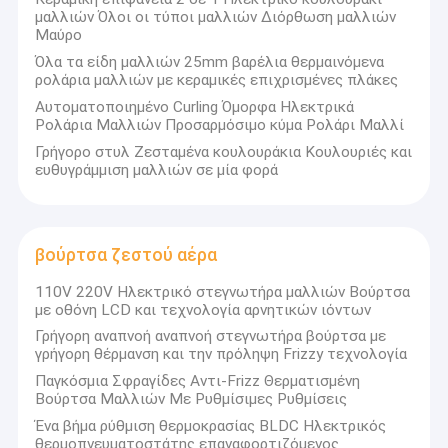
μαλλιών Όλοι οι τύποι μαλλιών Διόρθωση μαλλιών
Μαύρο
Όλα τα είδη μαλλιών 25mm βαρέλια θερμαινόμενα
ρολάρια μαλλιών με κεραμικές επιχρισμένες πλάκες
Αυτοματοποιημένο Curling Όμορφα Ηλεκτρικά
Ρολάρια Μαλλιών Προσαρμόσιμο κύμα Ρολάρι Μαλλί
Γρήγορο στυλ Ζεσταμένα κουλουράκια Κουλουριές και
ευθυγράμμιση μαλλιών σε μία φορά
βούρτσα ζεστού αέρα
110V 220V Ηλεκτρικό στεγνωτήρα μαλλιών Βούρτσα
με οθόνη LCD και τεχνολογία αρνητικών ιόντων
Γρήγορη αναπνοή αναπνοή στεγνωτήρα βούρτσα με
γρήγορη θέρμανση και την πρόληψη Frizzy τεχνολογία
Παγκόσμια Σφραγίδες Αντι-Frizz Θερματισμένη
Βούρτσα Μαλλιών Με Ρυθμίσιμες Ρυθμίσεις
Ένα βήμα ρύθμιση θερμοκρασίας BLDC Ηλεκτρικός
θερμοπνευματοστάτης επαναφορτιζόμενος