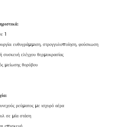
ριστικά:
σε 1
ουργία: ευθυγράμμιση, στρογγυλοποίηση, φούσκωση
κή συσκευή ελέγχου θερμοκρασίας
ός μείωσης θορύβου
γία:
υνεχούς ρεύματος με ισχυρό αέρα
υλ σε μία στάση
αι επισκευή