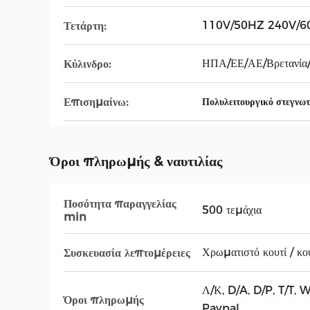
110V/50HZ 240V/6
Τετάρτη:
ΗΠΑ/ΕΕ/ΑΕ/Βρετανία/
Κύλινδρο:
Επισημαίνω:
Πολυλειτουργικό στεγνω
Όροι πληρωμής & ναυτιλίας
Ποσότητα παραγγελίας
500 τεμάχια
min
Χρωματιστό κουτί / κο
Συσκευασία λεπτομέρειες
Λ/Κ, D/A, D/P, T/T
Όροι πληρωμής
Paypal,