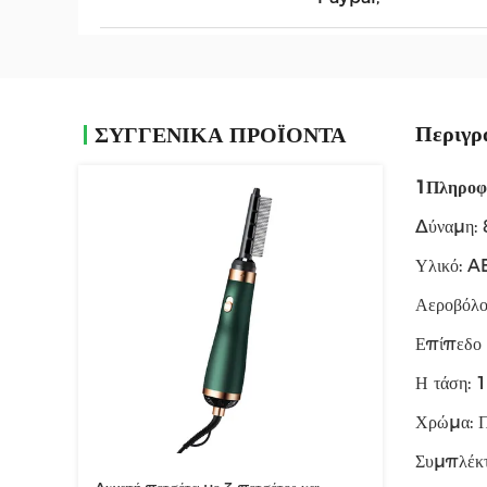
Περιγρ
ΣΥΓΓΕΝΙΚΆ ΠΡΟΪΌΝΤΑ
1Πληροφο
Δύναμη:
Υλικό: A
Αεροβόλο
Επίπεδο 
Η τάση:
Χρώμα: Π
Συμπλέκ