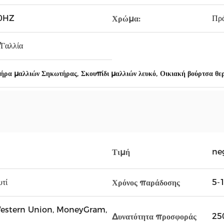
0HZ
Πρ
Χρώμα:
Γαλλία
,
,
τήρα μαλλιών Σηκωτήρας
Σκουπίδι μαλλιών λευκό
Οικιακή βούρτσα θε
ne
Τιμή
υτί
5-1
Χρόνος παράδοσης
, Western Union, MoneyGram,
25
Δυνατότητα προσφοράς