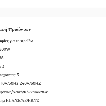
αφή προϊόντων
ρίες για το προϊόν:
 800W
BS
: 3
ταχύτητας: 3
 110V/50Hz 240V/60HZ
ράσινο/Λευκό/Κόκκινο/Μπλε
της: ΗΠΑ/ΕΕ/ΑΕ/ΗΒ/ΓΣ