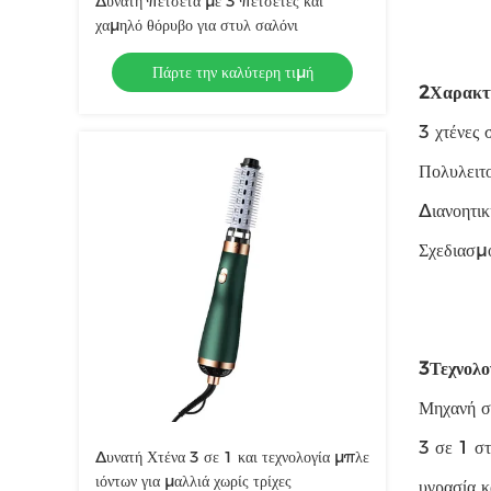
Δυνατή πετσέτα με 3 πετσέτες και
χαμηλό θόρυβο για στυλ σαλόνι
Πάρτε την καλύτερη τιμή
2Χαρακτη
3 χτένες 
Πολυλειτ
Διανοητι
Σχεδιασμ
3Τεχνολο
Μηχανή σ
3 σε 1 στ
Δυνατή Χτένα 3 σε 1 και τεχνολογία μπλε
ιόντων για μαλλιά χωρίς τρίχες
υγρασία κ