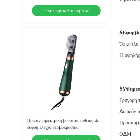
Πάρτε την καλύτερη τιμή
4Εφαρμο
Τα μπλε ι
Η υψηλής 
5Υπηρεσ
Γρήγορη 
Δωρεάν υ
Πράσινη ηλεκτρική βούρτσα ευθείας με
Προσαρμ
ευφυή έλεγχο θερμοκρασίας
ΟΔΜ