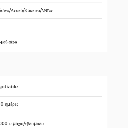
άσινο/Λευκό/Κόκκινο/Μπλε
ρμού αέρα
gotiable
0 ημέρες
000 τεμάχια/εβδομάδα