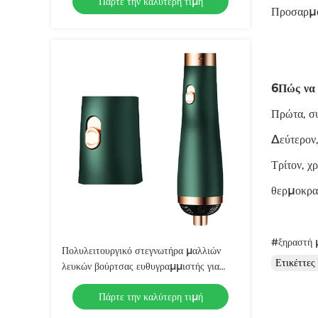
Πάρτε την καλύτερη τιμή
Προσαρμ
6Πώς να 
Πρώτα, συ
Δεύτερον,
Τρίτον, χ
θερμοκρα
#ξηραστή 
Πολυλειτουργικό στεγνωτήρα μαλλιών
Ετικέττε
λευκών βούρτσας ευθυγραμμιστής για
οικιακό στυλ
Πάρτε την καλύτερη τιμή