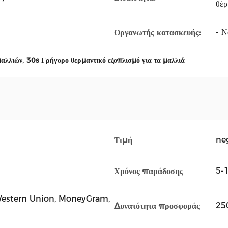
θέ
- Να
Οργανωτής κατασκευής:
,
μαλλιών
30s Γρήγορο θερμαντικό εξοπλισμό για τα μαλλιά
ne
Τιμή
5-1
Χρόνος παράδοσης
, Western Union, MoneyGram,
25
Δυνατότητα προσφοράς