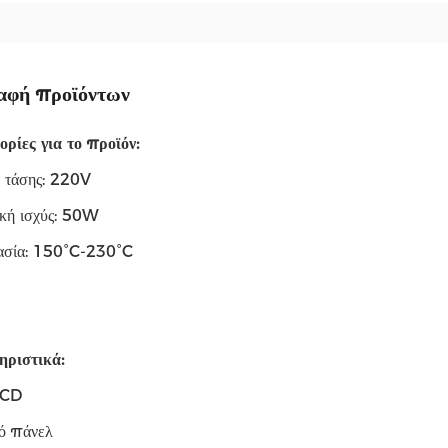
αφή προϊόντων
ρίες για το προϊόν:
 τάσης: 220V
κή ισχύς: 50W
ασία: 150°C-230°C
ριστικά:
LCD
ό πάνελ