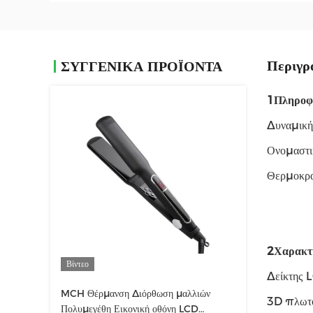
Περιγρ
ΣΥΓΓΕΝΙΚΆ ΠΡΟΪΌΝΤΑ
1Πληροφο
Δυναμική
Ονομαστι
Θερμοκρ
2Χαρακτη
Βίντεο
Δείκτης 
MCH Θέρμανση Διόρθωση μαλλιών
3D πλωτ
Πολυμεγέθη Εικονική οθόνη LCD