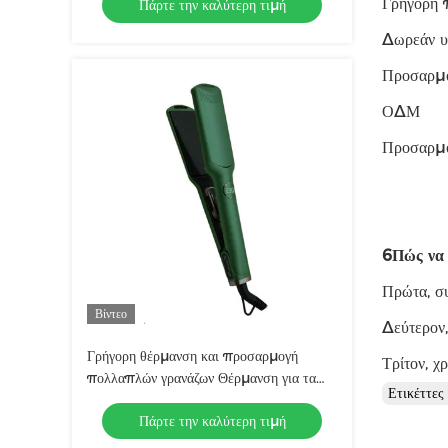
Γρήγορη 
Πάρτε την καλύτερη τιμή
μεγέθη πίνακα
Δωρεάν υ
Προσαρμ
ΟΔΜ
Προσαρμ
6Πώς να 
Πρώτα, συ
Βίντεο
Δεύτερον,
Γρήγορη θέρμανση και προσαρμογή
Τρίτον, χ
πολλαπλών γρανάζων Θέρμανση για τα
Ετικέττε
μαλλιά
Πάρτε την καλύτερη τιμή