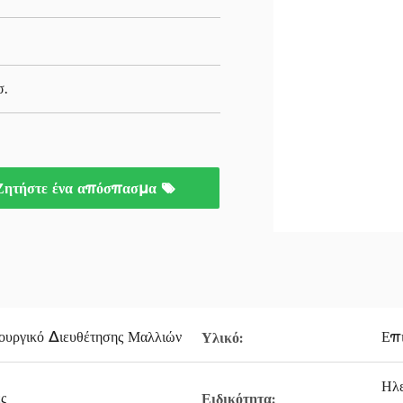
σ.
Ζητήστε ένα απόσπασμα
υργικό Διευθέτησης Μαλλιών
Επι
Υλικό:
Ηλε
ς
Ειδικότητα: