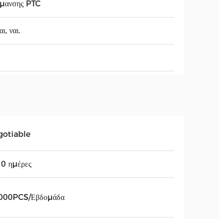
ρμανσης PTC
ι, ναι.
gotiable
0 ημέρες
000PCS/Εβδομάδα