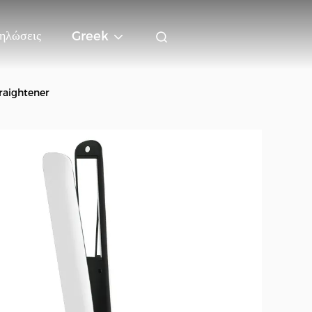
ηλώσεις
Greek
traightener