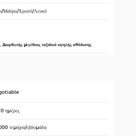
ρι/Μαύρο/Χρυσό/Λευκό
,
Διορθωτής μεγέθους ταξιδιού υψηλής απόδοσης
gotiable
0 ημέρες
000 τεμάχια/εβδομάδα