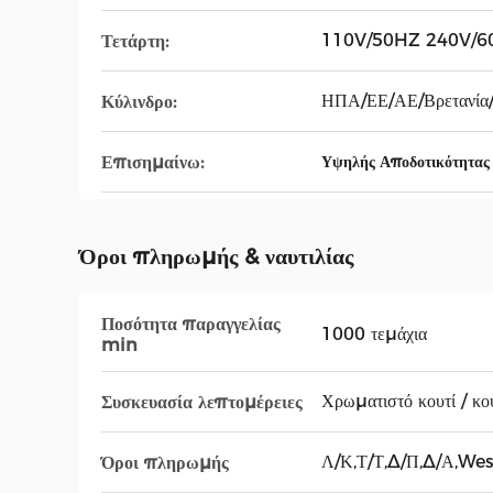
110V/50HZ 240V/6
Τετάρτη:
ΗΠΑ/ΕΕ/ΑΕ/Βρετανία/
Κύλινδρο:
Επισημαίνω:
Υψηλής Αποδοτικότητας
Όροι πληρωμής & ναυτιλίας
Ποσότητα παραγγελίας
1000 τεμάχια
min
Χρωματιστό κουτί / κο
Συσκευασία λεπτομέρειες
Λ/Κ,Τ/Τ,Δ/Π,Δ/Α,We
Όροι πληρωμής