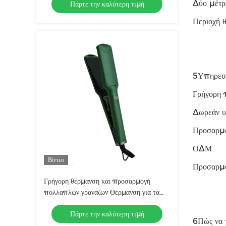
Δύο μέτρ
Πάρτε την καλύτερη τιμή
μεγέθη πίνακα
Περιοχή 
5Υπηρεσί
Γρήγορη 
Δωρεάν υ
Προσαρμ
ΟΔΜ
Βίντεο
Προσαρμ
Γρήγορη θέρμανση και προσαρμογή
πολλαπλών γρανάζων Θέρμανση για τα
μαλλιά
Πάρτε την καλύτερη τιμή
6Πώς να 