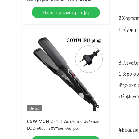
Ενεργοποίηση αφής Επαγγελματικά
Πάρτε την καλύτερη τιμή
εργαλεία
2Χαρακτη
Γρήγορη 
3Τεχνολογ
1 ώρα αυ
Ψηφιακή 
Θέρμανσ
Βίντεο
65W MCH 2 σε 1 Διευθέτης μαλλιών
LCD οθόνη επίπεδη σίδηρο
4Εφαρμογ
πολυλειτουργικό μαλλί curler με 3