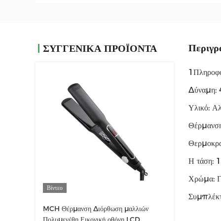
Περιγρ
ΣΥΓΓΕΝΙΚΆ ΠΡΟΪΌΝΤΑ
1Πληροφορ
Δύναμη:
Υλικό: Αλ
Θέρμανσ
Θερμοκρα
Η τάση:
Χρώμα: Γ
Βίντεο
Συμπλέκ
MCH Θέρμανση Διόρθωση μαλλιών
Πολυμεγέθη Εικονική οθόνη LCD