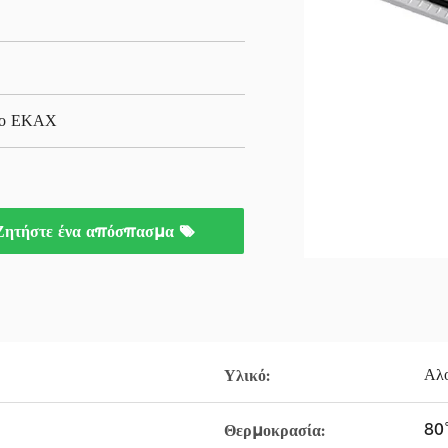
ίο ΕΚΑΧ
Ζητήστε ένα απόσπασμα
Αλο
Υλικό:
80
Θερμοκρασία: