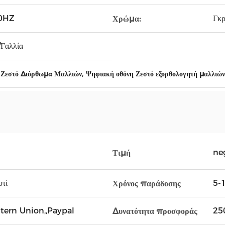
0HZ
Γκ
Χρώμα:
Γαλλία
,
 Ζεστό Διόρθωμα Μαλλιών
Ψηφιακή οθόνη Ζεστό εξορθολογητή μαλλιών
ne
Τιμή
υτί
5-1
Χρόνος παράδοσης
stern Union,,Paypal
25
Δυνατότητα προσφοράς