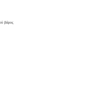
ρύ βάρος