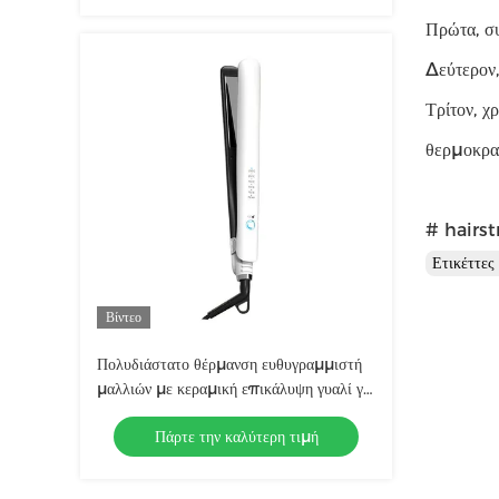
Πρώτα, συ
Δεύτερον,
Τρίτον, χ
θερμοκρα
# hairst
Ετικέττε
Βίντεο
Πολυδιάστατο θέρμανση ευθυγραμμιστή
μαλλιών με κεραμική επικάλυψη γυαλί για
το σαλόνι
Πάρτε την καλύτερη τιμή