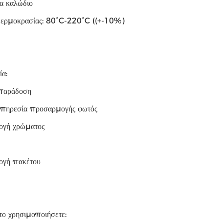
α καλώδιο
θερμοκρασίας: 80°C-220°C ((+-10%)
α:
παράδοση
πηρεσία προσαρμογής φωτός
ογή χρώματος
ογή πακέτου
το χρησιμοποιήσετε: