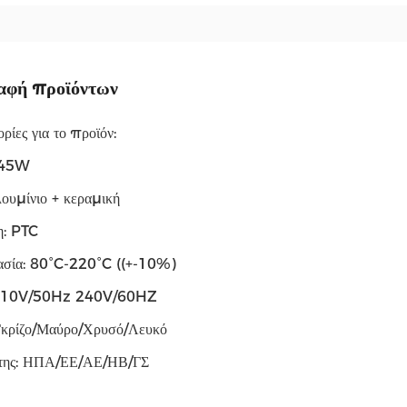
αφή προϊόντων
ίες για το προϊόν:
 45W
ουμίνιο + κεραμική
η: PTC
σία: 80°C-220°C ((+-10%)
 110V/50Hz 240V/60HZ
κρίζο/Μαύρο/Χρυσό/Λευκό
της: ΗΠΑ/ΕΕ/ΑΕ/ΗΒ/ΓΣ