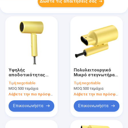
Δώστε τις απαιτήσεις σας
Υψηλής
Πολυλειτουργικό
αποδοτικότητας
Μικρό στεγνωτήρα
ουσία λάδι
μαλλιών Βούρτσα
Τιμή:
negotiable
Τιμή:
negotiable
ακροφύσιο
Φροντίδα μαλλιών με
MOQ:
500 τεμάχια
MOQ:
500 τεμάχια
αναδιπλούμενο
ψεκασμό Χαμηλό
ταξιδιωτικό μέγεθος
θόρυβο
Λάβετε την πιο πρόσφατη τιμή
Λάβετε την πιο πρόσφατη τιμή
ξηραντήρα θερμού
αέρα
Επικοινωνήστε
Επικοινωνήστε