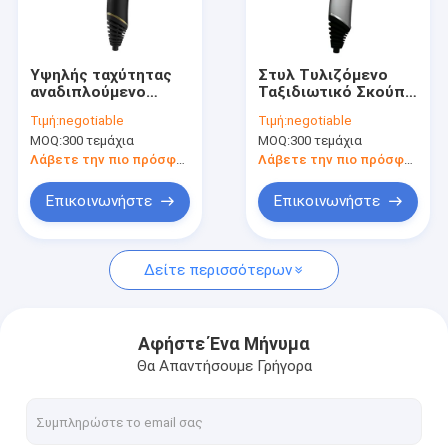
Επισκεψή εργοστασίου
Έλεγχος ποιότητας
Υψηλής ταχύτητας
Στυλ Τυλιζόμενο
αναδιπλούμενο
Ταξιδιωτικό Σκούπι
Επικοινωνήστε μαζί μας
στεγνωτήρα μαλλιών
μαλλιών Ιονικός
Τιμή:
negotiable
Τιμή:
negotiable
χωρίς βούρτσα
αναπνευστήρας
MOQ:
300 τεμάχια
MOQ:
300 τεμάχια
κινητήρα φορητό
Συγκεντρωτής BLDC
Ειδήσεις
αναδιπλούμενο
κινητήρας για το
Λάβετε την πιο πρόσφατη τιμή
Λάβετε την πιο πρόσφατη τιμή
ταξιδιωτικό χρήμα
σπίτι
Υποθέσεις
Επικοινωνήστε
Επικοινωνήστε
Ζητήστε μια προσφορά
Δείτε περισσότερων
Ηλεκτρικός στεγνωτήρας τρίχας
Αφήστε Ένα Μήνυμα
Θα Απαντήσουμε Γρήγορα
Θέρμανση Στρίψιμο μαλλιών
Ηλεκτρικό ρόλερ τρίχας