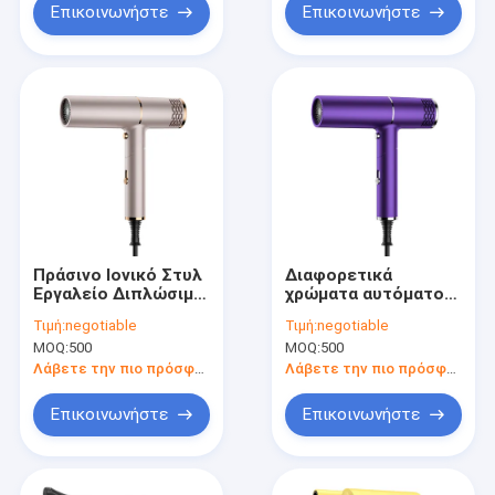
αναδίπλωσης
Σφραγίδες
Επικοινωνήστε
Επικοινωνήστε
Πράσινο Ιονικό Στυλ
Διαφορετικά
Εργαλείο Διπλώσιμο
χρώματα αυτόματο
στεγνωτήριο με
μίνι στεγνωτήρα
Τιμή:
negotiable
Τιμή:
negotiable
κουμπί ψύξης
μαλλιών με πρότυπο
MOQ:
500
MOQ:
500
σχεδιασμό
πλέγματος
Λάβετε την πιο πρόσφατη τιμή
Λάβετε την πιο πρόσφατη τιμή
Επικοινωνήστε
Επικοινωνήστε