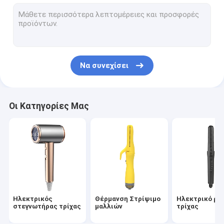
βούρτσα ζεστού αέρα
ηλεκτρική καυτή χτένα
Στεγνωτήρας τρίχας της Pet
Να συνεχίσει
Στεγνωτήρας τρίχας υψηλής ταχύτητας
Σκουπτήρας μαλλιών
Οι Κατηγορίες Μας
Ασύρματο στεγνωτήριο μαλλιών
Πολυλειτουργικό Στυλέρ Μαλλιών
Ηλεκτρικός
Θέρμανση Στρίψιμο
Ηλεκτρικό ρό
στεγνωτήρας τρίχας
μαλλιών
τρίχας