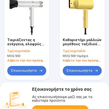
Ταιριάζοντας η
Καθαριστήρι μαλλιών
ενέργεια, ελαφρύς
μεγέθους ταξιδιού
βάρος μικρός
800W με δυνατό
Τιμή:
negotiable
Τιμή:
negotiable
στεγνωτής μαλλιών
άνεμο και κινητήρα
MOQ:
500
MOQ:
500 τεμάχια
με ABS PC
υψηλής ταχύτητας
κίτρινο
Λάβετε την πιο πρόσφατη τιμή
Λάβετε την πιο πρόσφατη τιμή
Επικοινωνήστε
Επικοινωνήστε
Εξοικονομήστε το χρόνο σας
Ας επικοινωνήσουμε μαζί σας με τα
καλύτερα προϊόντα.