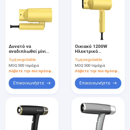
Δυνατό να
Οικιακό 1200W
αναδιπλωθεί μίνι
Ηλεκτρικό
στεγνωτήρας
στεγνωτήρα μαλλιών
Τιμή:
negotiable
Τιμή:
negotiable
μαλλιών με αρνητικά
γρήγορη θέρμανση
MOQ:
500 τεμάχια
MOQ:
500 τεμάχια
ιόντα και συμπαγές
σαλόνι με
σχεδιασμό για
προσαρμοσμένο
Λάβετε την πιο πρόσφατη τιμή
Λάβετε την πιο πρόσφατη τιμή
εύκολη αποθήκευση
λογότυπο
Επικοινωνήστε
Επικοινωνήστε
Σπίτι
Προϊόντα
Σχετικά με εμάς