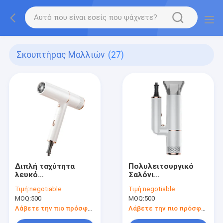
Σκουπτήρας Μαλλιών
(27)
Διπλή ταχύτητα
Πολυλειτουργικό
λευκό
Σαλόνι
αναδιπλούμενο
Επαγγελματικό
Τιμή:
negotiable
Τιμή:
negotiable
στεγνωτήρα μαλλιών
Δυνατό Πλαστικό
MOQ:
500
MOQ:
500
με 3 ρυθμίσεις
Ταξιδιωτικό
θερμότητας και
Ξηραντήρα Μαλλιών
Λάβετε την πιο πρόσφατη τιμή
Λάβετε την πιο πρόσφατη τιμή
δυνατότητα
Με Παγκόσμια