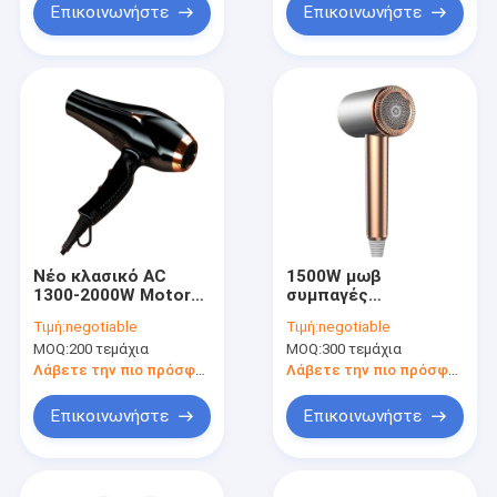
Επικοινωνήστε
Επικοινωνήστε
Νέο κλασικό AC
1500W μωβ
1300-2000W Motor
συμπαγές
Hotel Συμπληκτικό
στεγνωτήρα μαλλιών
Τιμή:
negotiable
Τιμή:
negotiable
στεγνωτήρα μαλλιών
με 2 ταχύτητες και 3
MOQ:
200 τεμάχια
MOQ:
300 τεμάχια
Οικιακό
ρυθμίσεις
αναπνευστήρα
θερμότητας για
Λάβετε την πιο πρόσφατη τιμή
Λάβετε την πιο πρόσφατη τιμή
ταξίδια
Επικοινωνήστε
Επικοινωνήστε