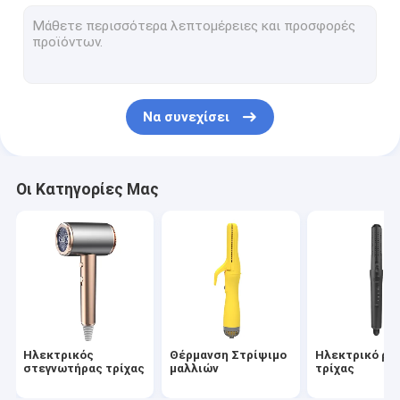
βούρτσα ζεστού αέρα
ηλεκτρική καυτή χτένα
Στεγνωτήρας τρίχας της Pet
Να συνεχίσει
Στεγνωτήρας τρίχας υψηλής ταχύτητας
Σκουπτήρας μαλλιών
Οι Κατηγορίες Μας
Ασύρματο στεγνωτήριο μαλλιών
Πολυλειτουργικό Στυλέρ Μαλλιών
Ηλεκτρικός
Θέρμανση Στρίψιμο
Ηλεκτρικό ρό
στεγνωτήρας τρίχας
μαλλιών
τρίχας