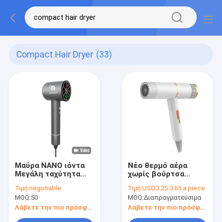
Compact Hair Dryer
(33)
Μαύρα ΝΑΝΟ ιόντα
Νέο θερμό αέρα
Μεγάλη ταχύτητα
χωρίς βούρτσα
Μηχανή χωρίς
συμπαγές
Τιμή:
negotiable
Τιμή:
USD3.25-3.65 a piece
βούρτσα Συμπίεστο
στεγνωτήρα μαλλιών
MOQ:
50
MOQ:
Διαπραγματεύσιμα
στεγνωτήριο
εξοικονόμηση
μαλλιών Γρήγορο
ενέργειας 800w
Λάβετε την πιο πρόσφατη τιμή
Λάβετε την πιο πρόσφατη τιμή
στεγνώσιμο
στεγνωτήρα μαλλιών