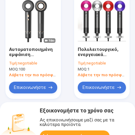
Αυτοματοποιημένη
Πολυλειτουργικό,
εμφάνιση
ενεργειακά
πολυτελείας ABS
αποδοτικό, μικρό
Τιμή:
negotiable
Τιμή:
negotiable
μπλε στεγνωτήρα
στεγνωτήριο
MOQ:
100
MOQ:
1
μαλλιών υψηλής
μαλλιών με
ταχύτητας LOGO
παγκόσμια πρίζα
Λάβετε την πιο πρόσφατη τιμή
Λάβετε την πιο πρόσφατη τιμή
Προσαρμογή
Επικοινωνήστε
Επικοινωνήστε
Εξοικονομήστε το χρόνο σας
Ας επικοινωνήσουμε μαζί σας με τα
καλύτερα προϊόντα.