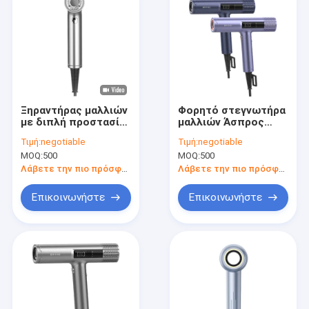
Ξηραντήρας μαλλιών
Φορητό στεγνωτήρα
με διπλή προστασία
μαλλιών Άσπρος
ασφαλείας
δυνατός άνεμος
Τιμή:
negotiable
Τιμή:
negotiable
110000RPM Μηχανή
Ζεστός αέρας
MOQ:
500
MOQ:
500
χωρίς βούρτσα για
Εργαλείο
οικιακά δώρα
προστασίας μαλλιών
Λάβετε την πιο πρόσφατη τιμή
Λάβετε την πιο πρόσφατη τιμή
Επικοινωνήστε
Επικοινωνήστε
Σπίτι
Προϊόντα
Σχετικά με εμάς