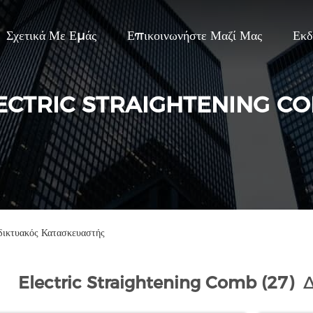
Σχετικά Με Εμάς
Επικοινωνήστε Μαζί Μας
Εκδ
ECTRIC STRAIGHTENING C
ικτυακός Κατασκευαστής
Electric Straightening Comb (27)
Δ