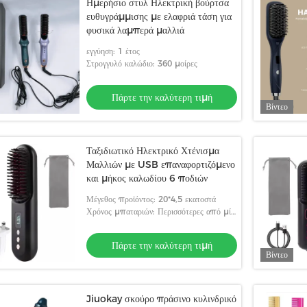
Ημερήσιο στυλ Ηλεκτρική βούρτσα
ευθυγράμμισης με ελαφριά τάση για
φυσικά λαμπερά μαλλιά
εγγύηση: 1 έτος
Στρογγυλό καλώδιο: 360 μοίρες
Πάρτε την καλύτερη τιμή
Βίντεο
Ταξιδιωτικό Ηλεκτρικό Χτένισμα
Μαλλιών με USB επαναφορτιζόμενο
και μήκος καλωδίου 6 ποδιών
Μέγεθος προϊόντος: 20*4,5 εκατοστά
Χρόνος μπαταριών: Περισσότερες από μία
ώρες
Πάρτε την καλύτερη τιμή
Βίντεο
Jiuokay σκούρο πράσινο κυλινδρικό