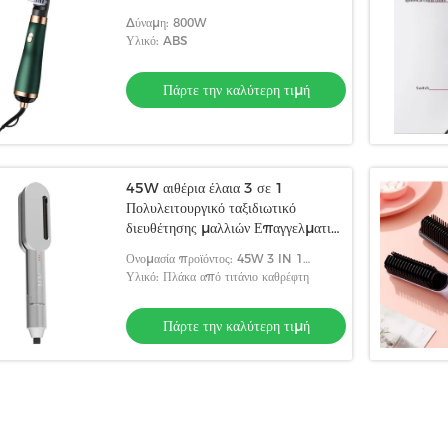
Δύναμη: 800W
Υλικό: ABS
Πάρτε την καλύτερη τιμή
45W αιθέρια έλαια 3 σε 1
Πολυλειτουργικό ταξιδιωτικό
διευθέτησης μαλλιών Επαγγελματικό
σχεδιασμό χτένας
Ονομασία προϊόντος: 45W 3 IN 1
Essential Hair Care Διόρθωση μαλλιών
Υλικό: Πλάκα από τιτάνιο καθρέφτη
Πάρτε την καλύτερη τιμή