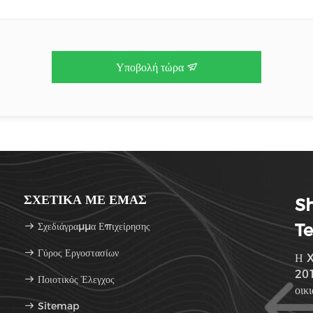
Υποβολή τώρα
ΣΧΕΤΙΚΆ ΜΕ ΕΜΆΣ
Sh
Σχεδιάγραμμα Επιχείρησης
Te
Γύρος Εργοστασίων
Η X
201
Ποιοτικός Έλεγχος
οικ
Sitemap