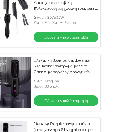
Ζεστή χτένα κεραμική
πολυλειτουργική χάλκινη ηλεκτρική
ζεστή χτένα
Δύναμη: 25W/35W
Υλικό: Μεταλλικό+πλαστικό
Πάρτε την καλύτερη τιμή
Ηλεκτρική βούρτσα θερμού αέρα
Κερματικό ισόστρωμα μαλλιών
Comb με τεχνολογία αρνητικών
ιόντων και στρογγυλό καλώδιο
Υλικό: Κεραμικά
Βάρος: 00,3 κιλά
Πάρτε την καλύτερη τιμή
Jiuoaky Purple αρνητικά ιόντα
ζεστό χτένισμα Straightener με