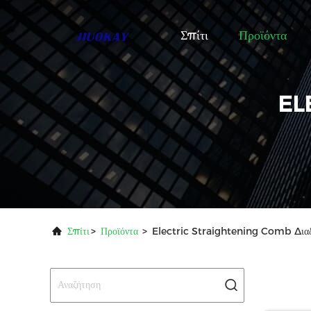
Σπίτι
Προϊόντα
EL
Σπίτι
>
Προϊόντα
>
Electric Straightening Comb Διαδ