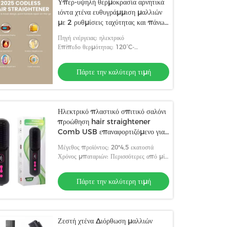
Υπερ-υψηλή θερμοκρασία αρνητικά
ιόντα χτένα ευθυγράμμιση μαλλιών
με 2 ρυθμίσεις ταχύτητας και πάνω
από μια ώρα ζωής της μπαταρίας
Πηγή ενέργειας: ηλεκτρικό
Επίπεδο θερμότητας: 120°C-
230°C/248°F-446°F
Πάρτε την καλύτερη τιμή
Ηλεκτρικό πλαστικό σπιτικό σαλόνι
προώθηση hair straightener
Comb USB επαναφορτιζόμενο για
ταξίδια
Μέγεθος προϊόντος: 20*4,5 εκατοστά
Χρόνος μπαταριών: Περισσότερες από μία
ώρες
Πάρτε την καλύτερη τιμή
Ζεστή χτένα Διόρθωση μαλλιών