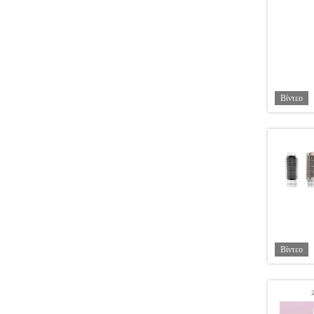
Βίντεο
Βίντεο