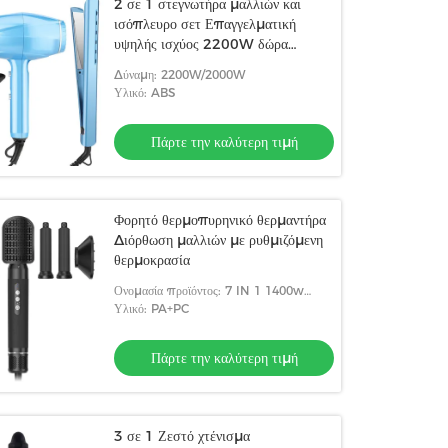
2 σε 1 στεγνωτήρα μαλλιών και
ισόπλευρο σετ Επαγγελματική
υψηλής ισχύος 2200W δώρα
φροντίδας μαλλιών σετ
Δύναμη: 2200W/2000W
Υλικό: ABS
Πάρτε την καλύτερη τιμή
Φορητό θερμοπυρηνικό θερμαντήρα
Διόρθωση μαλλιών με ρυθμιζόμενη
θερμοκρασία
Ονομασία προϊόντος: 7 IN 1 1400w
στεγνωτήρας μαλλιών
Υλικό: PA+PC
Πάρτε την καλύτερη τιμή
3 σε 1 Ζεστό χτένισμα