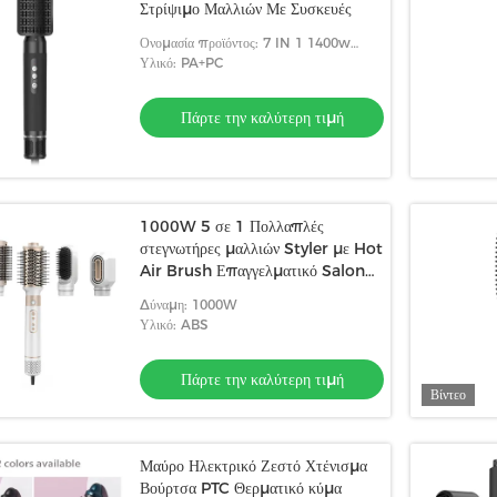
Στρίψιμο Μαλλιών Με Συσκευές
Ονομασία προϊόντος: 7 IN 1 1400w
στεγνωτήρας μαλλιών
Υλικό: PA+PC
Πάρτε την καλύτερη τιμή
1000W 5 σε 1 Πολλαπλές
στεγνωτήρες μαλλιών Styler με Hot
Air Brush Επαγγελματικό Salon
Curler Straightener εργαλεία
Δύναμη: 1000W
Υλικό: ABS
Πάρτε την καλύτερη τιμή
Βίντεο
Μαύρο Ηλεκτρικό Ζεστό Χτένισμα
Βούρτσα PTC Θερματικό κύμα