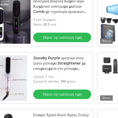
Ηλεκτρική βούρτσα θερμού αέρα
Κερματικό ισόστρωμα μαλλιών
Comb με τεχνολογία αρνητικών
ιόντων και στρογγυλό καλώδιο
Υλικό: Κεραμικά
Βάρος: 00,3 κιλά
Πάρτε την καλύτερη τιμή
Βίντεο
Jiuoaky Purple αρνητικά ιόντα
ζεστό χτένισμα Straightener με
ενσωματωμένα στο χτένισμα
αξεσουάρ
εγγύηση: 1 έτος
Στρογγυλό καλώδιο: 360 μοίρες
Πάρτε την καλύτερη τιμή
Βίντεο
Ελαφρύ Χρυσό Κουτί Κρέας Στυλερ