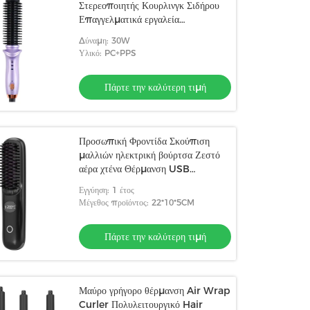
Στερεοποιητής Κουρλινγκ Σιδήρου
Επαγγελματικά εργαλεία
κομμώματος μαλλιών Γρήγορη
Δύναμη: 30W
ρύθμιση Στυλ
Υλικό: PC+PPS
Πάρτε την καλύτερη τιμή
Προσωπική Φροντίδα Σκούπιση
μαλλιών ηλεκτρική βούρτσα Ζεστό
αέρα χτένα Θέρμανση USB
ασύρματη επαναφορτιζόμενη
Εγγύηση: 1 έτος
ευθυγραμμιστή μαλλιών βούρτσα
Μέγεθος προϊόντος: 22*10*5CM
Πάρτε την καλύτερη τιμή
Μαύρο γρήγορο θέρμανση Air Wrap
Curler Πολυλειτουργικό Hair