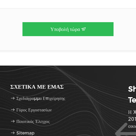
Υποβολή τώρα
ΣΧΕΤΙΚΆ ΜΕ ΕΜΆΣ
Sh
Σχεδιάγραμμα Επιχείρησης
Te
Γύρος Εργοστασίων
Η X
201
Ποιοτικός Έλεγχος
οικ
Sitemap