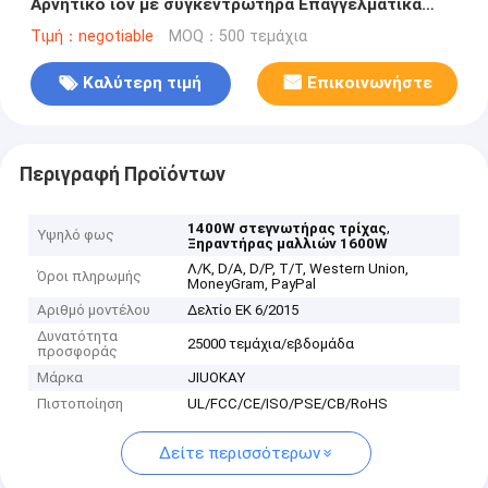
Αρνητικό ιόν με συγκεντρωτήρα Επαγγελματικά
στεγνωτήρια μαλλιών BLDC κινητήρας
Τιμή：negotiable
MOQ：500 τεμάχια
Καλύτερη τιμή
Επικοινωνήστε
Περιγραφή Προϊόντων
,
1400W στεγνωτήρας τρίχας
Υψηλό φως
Ξηραντήρας μαλλιών 1600W
Λ/Κ, D/A, D/P, T/T, Western Union,
Όροι πληρωμής
MoneyGram, PayPal
Αριθμό μοντέλου
Δελτίο ΕΚ 6/2015
Δυνατότητα
25000 τεμάχια/εβδομάδα
προσφοράς
Μάρκα
JIUOKAY
Πιστοποίηση
UL/FCC/CE/ISO/PSE/CB/RoHS
Δείτε περισσότερων