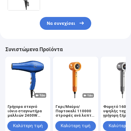
στεγνωτήρια μαλλιών BLDC
κινητήρας
Να συνεχίσει
Συνιστώμενα Προϊόντα
Γρήγορα στεγνό
Γκρι/Μαύρο/
Φορητό 1600
ιόνιο στεγνωτήρα
Πορτοκαλί 110000
υψηλής ταχύτ
μαλλιών 2400W
στροφές ανά λεπτό
γρήγορη ξήρα
υψηλής ισχύος
Μεγάλη ταχύτητα
LCD οθόνη Οικ
επαγγελματικό
BLDC Γρήγορο
Επαγγελματικ
Καλύτερη τιμή
Καλύτερη τιμή
Καλύτερη 
στεγνωτήρα
στεγνωτήρα
στεγνωτήρα