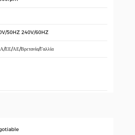
0V/50HZ 240V/60HZ
Α/ΕΕ/ΑΕ/Βρετανία/Γαλλία
gotiable