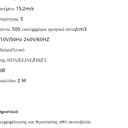
 ανέμου: 15,2m/s
ταχύτητας: 3
 ιόντα: 300 εκατομμύρια αρνητικά ιόντα/cm3
 110V/50Hz 240V/60HZ
Μαύρο/Λευκό
της: ΗΠΑ/ΕΕ/ΑΕ/ΗΒ/ΓΣ
5dB
 καλώδιο: 2 M
ριστικά:
ερμομόνωσης και προστασίας από ακτινοβολία