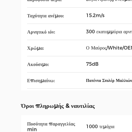
15.2m/s
Ταχύτητα ανέμου:
300 εκατομμύρια αρνη
Αρνητικό ιόν:
Ο Μαύρος/White/O
Χρώμα:
75dB
Ακούσιμο:
Επισημαίνω:
Πατέντα Στυλέρ Μαλλι
Όροι πληρωμής & ναυτιλίας
Ποσότητα παραγγελίας
1000 τεμάχια
min