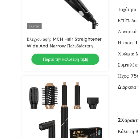
Ταχύτητα
Επίπεδο 
Βίντεο
Αρνητικά
Ελέγχου αφής MCH Hair Straightener
Η τάση:
Wide And Narrow Πολυδιάστατη
οθόνη LCD
Χρώμα: 
Πάρτε την καλύτερη τιμή
Συμπλέκ
Ήχος: 7
Διάρκεια
2Χαρακτη
Κάλυψη θ