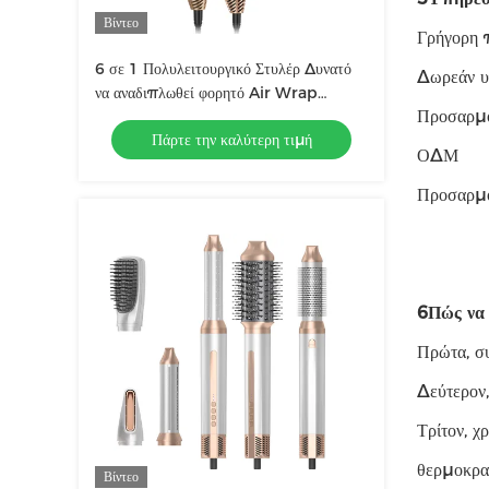
Βίντεο
Γρήγορη 
6 σε 1 Πολυλειτουργικό Στυλέρ Δυνατό
Δωρεάν υ
να αναδιπλωθεί φορητό Air Wrap
Προσαρμ
Curling Νέο Σχεδιασμό Ταξιδιωτικό
Πάρτε την καλύτερη τιμή
Ζεστό Αεροβουρτσάκι Comb
ΟΔΜ
Προσαρμ
6Πώς να 
Πρώτα, συ
Δεύτερον,
Τρίτον, χ
θερμοκρα
Βίντεο