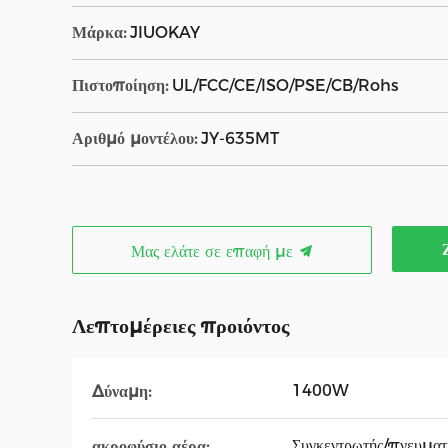
Μάρκα:
JIUOKAY
Πιστοποίηση:
UL/FCC/CE/ISO/PSE/CB/Rohs
Αριθμό μοντέλου:
JY-635MT
Μας ελάτε σε επαφή με
Λεπτομέρειες προιόντος
1400W
Δύναμη:
Συγκεντρωτής/πνευματ
ακροφύσιο αέρα: