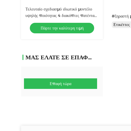
Τελευταίο σχεδιασμό ιδιωτικό μοντέλο
υψηλής ποιότητας 4 διακόπτες πατέντα
#ξηραστή 
στεγνωτήρα μαλλιών πολλαπλής
Ετικέττε
Πάρτε την καλύτερη τιμή
λειτουργίας hair styler
ΜΑΣ ΕΛΆΤΕ ΣΕ ΕΠΑΦΉ ΜΕ
Επαφή τώρα