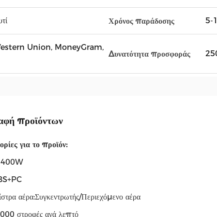
υτί
5-1
Χρόνος παράδοσης
, Western Union, MoneyGram,
25
Δυνατότητα προσφοράς
αφή προϊόντων
ρίες για το προϊόν:
:1400W
ABS+PC
ίστρα αέρα:Συγκεντρωτής/Περιεχόμενο αέρα
00 στροφές ανά λεπτό