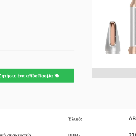
Ζητήστε ένα απόσπασμα
AB
Υλικό:
ική συσκευασία
21
ΡΡΜ: