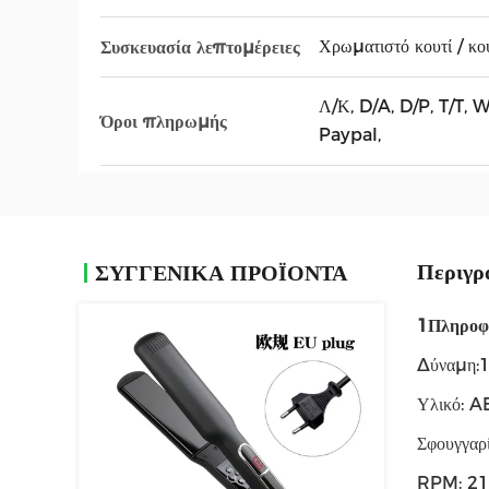
Χρωματιστό κουτί / κο
Συσκευασία λεπτομέρειες
Λ/Κ, D/A, D/P, T/T
Όροι πληρωμής
Paypal,
Περιγρ
ΣΥΓΓΕΝΙΚΆ ΠΡΟΪΌΝΤΑ
1Πληροφο
Δύναμη
Υλικό: 
Σφουγγαρ
RPM: 210