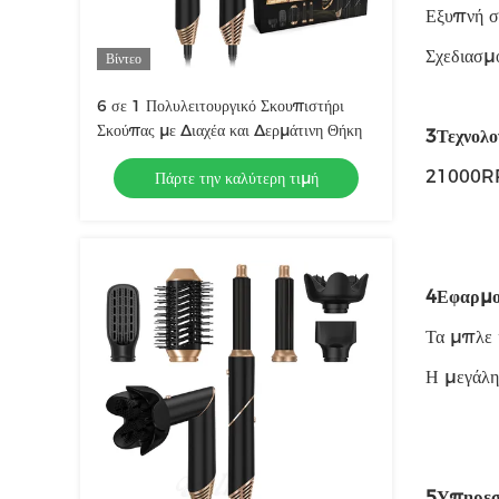
Εξυπνή σ
Σχεδιασμ
Βίντεο
6 σε 1 Πολυλειτουργικό Σκουπιστήρι
Σκούπας με Διαχέα και Δερμάτινη Θήκη
3Τεχνολο
21000RPM
Πάρτε την καλύτερη τιμή
4Εφαρμο
Τα μπλε ι
Η μεγάλη 
5Υπηρεσ