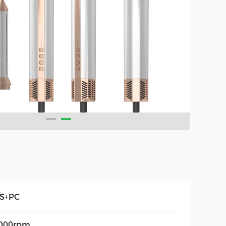
S+PC
000rpm