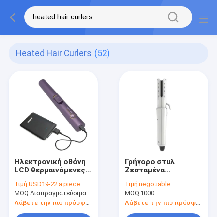
Heated Hair Curlers
(52)
Ηλεκτρονική οθόνη
Γρήγορο στυλ
LCD θερμαινόμενες
Ζεσταμένα
μαλλίτρινες ροζ
κουλουράκια
Τιμή:
USD19-22 a piece
Τιμή:
negotiable
μαλλίτρινες με
Κουλουριές και
MOQ:
Διαπραγματεύσιμα
MOQ:
1000
αδιάβροχο κινητήρα
ευθυγράμμιση
συνεχούς ρεύματος
μαλλιών σε μία φορά
Λάβετε την πιο πρόσφατη τιμή
Λάβετε την πιο πρόσφατη τιμή