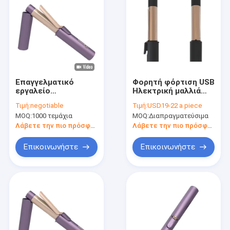
Επαγγελματικό
Φορητή φόρτιση USB
εργαλείο
Ηλεκτρική μαλλιά
κομμώματος
curler ασύρματο
Τιμή:
negotiable
Τιμή:
USD19-22 a piece
Ασύρματο
σίδερο curling με
MOQ:
1000 τεμάχια
MOQ:
Διαπραγματεύσιμα
κουλουράκι μαλλιών
κεραμική επίστρωση
με 5 ταχύτητες
Λάβετε την πιο πρόσφατη τιμή
Λάβετε την πιο πρόσφατη τιμή
ελέγχου
θερμοκρασίας
Επικοινωνήστε
Επικοινωνήστε
Σπίτι
Προϊόντα
Σχετικά με εμάς