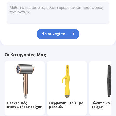
βούρτσα ζεστού αέρα
ηλεκτρική καυτή χτένα
Στεγνωτήρας τρίχας της Pet
Να συνεχίσει
Στεγνωτήρας τρίχας υψηλής ταχύτητας
Σκουπτήρας μαλλιών
Οι Κατηγορίες Μας
Ασύρματο στεγνωτήριο μαλλιών
Πολυλειτουργικό Στυλέρ Μαλλιών
Ηλεκτρικός
Θέρμανση Στρίψιμο
Ηλεκτρικό ρό
στεγνωτήρας τρίχας
μαλλιών
τρίχας