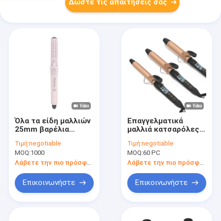
Δώστε τις απαιτήσεις σας
Όλα τα είδη μαλλιών
Επαγγελματικά
25mm βαρέλια
μαλλιά κατσαρόλες
θερμαινόμενα
Κερματική
Τιμή:
negotiable
Τιμή:
negotiable
ρολάρια μαλλιών με
επίστρωση PTC
MOQ:
1000
MOQ:
60 PC
κεραμικές
Ηλεκτρική θέρμανση
επιχρισμένες
Φορητό 25mm 32mm
Λάβετε την πιο πρόσφατη τιμή
Λάβετε την πιο πρόσφατη τιμή
πλάκες
38mm
Επικοινωνήστε
Επικοινωνήστε