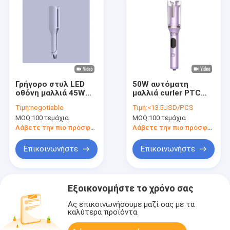
Γρήγορο στυλ LED
50W αυτόματη
οθόνη μαλλιά 45W
μαλλιά curler PTC
PTC τεχνολογία
γρήγορη θέρμανση
Τιμή:
negotiable
Τιμή:
<13.5USD/PCS
θέρμανσης με
τουρμαλίνη κεραμική
MOQ:
100 τεμάχια
MOQ:
100 τεμάχια
αξεσουάρ
ραβδί με αντικαύση
προστασία
Λάβετε την πιο πρόσφατη τιμή
Λάβετε την πιο πρόσφατη τιμή
χρονόμετρο
υπενθύμιση
Επικοινωνήστε
Επικοινωνήστε
Εξοικονομήστε το χρόνο σας
Ας επικοινωνήσουμε μαζί σας με τα
καλύτερα προϊόντα.