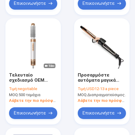
Επικοινωνήστε
Επικοινωνήστε
Τελευταίο
Προσαρμόστε
σχεδιασμό OEM
αυτόματα μαγικά
Ταινικό δερμάτινο
θερμαινόμενα
Τιμή:
negotiable
Τιμή:
USD12-13 a piece
κουτί θερμαινόμενα
ρολάρια μαλλιών
MOQ:
500 τεμάχια
MOQ:
Διαπραγματεύσιμος.
μαλλιά κουρούλια με
εργαλεία σαλόνι
7 ακροφύσια
αυτόματο
Λάβετε την πιο πρόσφατη τιμή
Λάβετε την πιο πρόσφατη τιμή
κουλουράκι μαλλιών
Επικοινωνήστε
Επικοινωνήστε