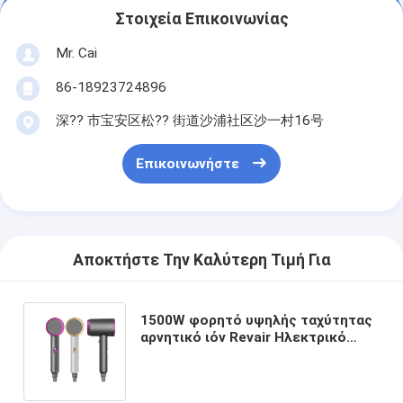
Στοιχεία Επικοινωνίας
Mr. Cai
86-18923724896
深?? 市宝安区松?? 街道沙浦社区沙一村16号
Επικοινωνήστε
Αποκτήστε Την Καλύτερη Τιμή Για
1500W φορητό υψηλής ταχύτητας
αρνητικό ιόν Revair Ηλεκτρικό
στεγνωτήρα μαλλιών για το σπίτι
ασύρματος επαγγελματίας