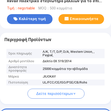
Revair Ηλεκτρικό στεγνωτήρα μαλλιών για το σπίτι
ασύρματος επαγγελματίας
Τιμή：negotiable
MOQ：500 κομμάτια
Καλύτερη τιμή
Επικοινωνήστε
Περιγραφή Προϊόντων
Λ/Κ, Τ/Τ, D/P, D/A, Western Union, ,
Όροι πληρωμής
Paypal,
Αριθμό μοντέλου
Δελτίο ΕΚ 519/2014
Δυνατότητα
25000 κομμάτια την εβδομάδα
προσφοράς
Μάρκα
JIUOKAY
Πιστοποίηση
UL/FCC/CE/ISO/PSE/CB/Rohs
Δείτε περισσότερων