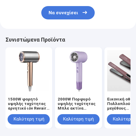
Να συνεχίσει
Συνιστώμενα Προϊόντα
1500W φορητό
2000W Πορφυρό
Εικονική οθόν
υψηλής ταχύτητας
υψηλής ταχύτητας
Πολλαπλού
αρνητικό ιόν Revair
Μπλε ακτίνα
μεγέθους
Ηλεκτρικό
αρνητικά ιόντα
εξοπλισμός
στεγνωτήρα
Revair στεγνωτήρα
ευθυγράμμιση
Καλύτερη τιμή
Καλύτερη τιμή
Καλύτερη 
μαλλιών για το σπίτι
μαλλιών
μαλλιών με έλ
ασύρματος
θερμοκρασία
αφής και τεχν
επαγγελματίας
ρυθμιζόμενη για
θέρμανσης M
οικιακή χρήση