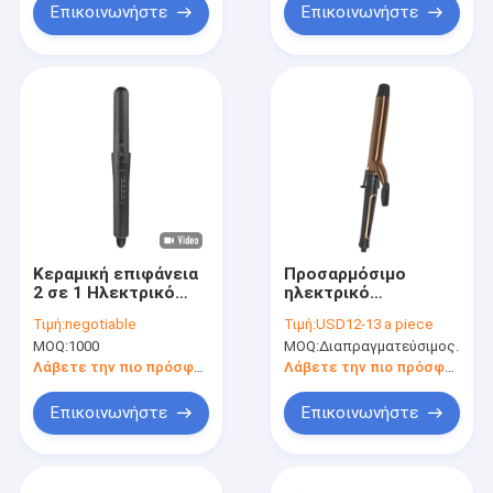
συγκέντρωσης
Επικοινωνήστε
Επικοινωνήστε
Κεραμική επιφάνεια
Προσαρμόσιμο
2 σε 1 Ηλεκτρικό
ηλεκτρικό
κουλουράκι μαλλιών
κουλουράκι μαλλιών
Τιμή:
negotiable
Τιμή:
USD12-13 a piece
Όλοι οι τύποι
με έξυπνο έλεγχο
MOQ:
1000
MOQ:
Διαπραγματεύσιμος.
μαλλιών Διόρθωση
θερμοκρασίας NTC
μαλλιών Μαύρο
Λάβετε την πιο πρόσφατη τιμή
Λάβετε την πιο πρόσφατη τιμή
Επικοινωνήστε
Επικοινωνήστε