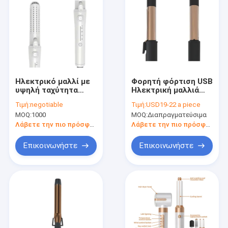
Ηλεκτρικό μαλλί με
Φορητή φόρτιση USB
υψηλή ταχύτητα
Ηλεκτρική μαλλιά
Φιλικό για ταξίδια
curler ασύρματο
Τιμή:
negotiable
Τιμή:
USD19-22 a piece
Ελαφρύ μαλλί 2 σε 1
σίδερο curling με
MOQ:
1000
MOQ:
Διαπραγματεύσιμα
κεραμική επίστρωση
Λάβετε την πιο πρόσφατη τιμή
Λάβετε την πιο πρόσφατη τιμή
Επικοινωνήστε
Επικοινωνήστε
Σπίτι
Προϊόντα
Σχετικά με εμάς