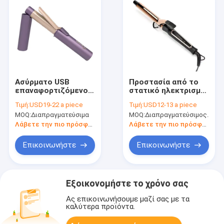
Ασύρματο USB
Προστασία από το
επαναφορτιζόμενο
στατικό ηλεκτρισμό
ηλεκτρικό μαλλί στο
θερμαινόμενα
Τιμή:
USD19-22 a piece
Τιμή:
USD12-13 a piece
σίδερο φορητό
ρολάρια μαλλιών με
MOQ:
Διαπραγματεύσιμα
MOQ:
Διαπραγματεύσιμος.
ασύρματο
οθόνη LCD και
αρνητικά ιόντα
Λάβετε την πιο πρόσφατη τιμή
Λάβετε την πιο πρόσφατη τιμή
Επικοινωνήστε
Επικοινωνήστε
Εξοικονομήστε το χρόνο σας
Ας επικοινωνήσουμε μαζί σας με τα
καλύτερα προϊόντα.