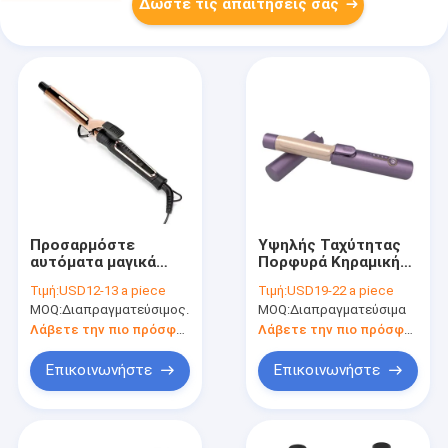
Δώστε τις απαιτήσεις σας
Προσαρμόστε
Υψηλής Ταχύτητας
αυτόματα μαγικά
Πορφυρά Κηραμική
θερμαινόμενα
Πλάκα Θερματισμένα
Τιμή:
USD12-13 a piece
Τιμή:
USD19-22 a piece
ρολάρια μαλλιών
Ρολάρια Μαλλιών με
MOQ:
Διαπραγματεύσιμος.
MOQ:
Διαπραγματεύσιμα
εργαλεία σαλόνι
Παγκόσμια
αυτόματο
Σφραγίδες
Λάβετε την πιο πρόσφατη τιμή
Λάβετε την πιο πρόσφατη τιμή
κουλουράκι μαλλιών
Επικοινωνήστε
Επικοινωνήστε