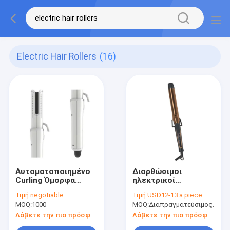
Electric Hair Rollers
(16)
Αυτοματοποιημένο
Διορθώσιμοι
Curling Όμορφα
ηλεκτρικοί
Ηλεκτρικά Ρολάρια
κυλίνδροι μαλλιών
Τιμή:
negotiable
Τιμή:
USD12-13 a piece
Μαλλιών
από μετάξι με
MOQ:
1000
MOQ:
Διαπραγματεύσιμος.
Προσαρμόσιμο κύμα
τεχνολογία
Ρολάρι Μαλλί
αρνητικών ιόντων
Λάβετε την πιο πρόσφατη τιμή
Λάβετε την πιο πρόσφατη τιμή
υψηλής