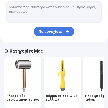
βούρτσα ζεστού αέρα
ηλεκτρική καυτή χτένα
Στεγνωτήρας τρίχας της Pet
Να συνεχίσει
Στεγνωτήρας τρίχας υψηλής ταχύτητας
Σκουπτήρας μαλλιών
Οι Κατηγορίες Μας
Ασύρματο στεγνωτήριο μαλλιών
Πολυλειτουργικό Στυλέρ Μαλλιών
Ηλεκτρικός
Θέρμανση Στρίψιμο
Ηλεκτρικό ρό
στεγνωτήρας τρίχας
μαλλιών
τρίχας