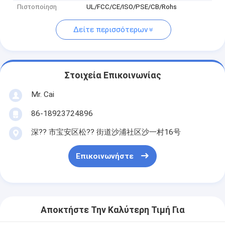
Πιστοποίηση
UL/FCC/CE/ISO/PSE/CB/Rohs
Δείτε περισσότερων
Στοιχεία Επικοινωνίας
Mr. Cai
86-18923724896
深?? 市宝安区松?? 街道沙浦社区沙一村16号
Επικοινωνήστε
Αποκτήστε Την Καλύτερη Τιμή Για