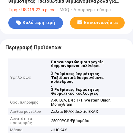
θερμότητας Ταξιδιωτικά θερμαινόμενα ρολά για
ξενοδοχεία
Τιμή：USD19-22 a piece
MOQ：Διαπραγματεύσιμα
Καλύτερη τιμή
Επικοινωνήστε
Περιγραφή Προϊόντων
Επαναφορτώσιμοι τροχαία
θερμαινόμενοι κυλίνδροι
,
3 Ρυθμίσεις θερμότητας
Υψηλό φως
Ταξιδιωτικά θερμαινόμενα
κυλίνδρους
,
3 Ρυθμίσεις θερμότητας
Θερματικές κουλουριές
Λ/Κ, D/A, D/P, T/T, Western Union,
Όροι πληρωμής
MoneyGram
Αριθμό μοντέλου
Δελτίο ΕΚΑΧ, Δελτίο ΕΚΑΧ
Δυνατότητα
25000PCS/Εβδομάδα
προσφοράς
Μάρκα
JIUOKAY