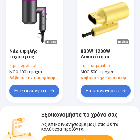
Νέο υψηλής
800W 1200W
ταχύτητας
Δυνατότητα
αναδιπλούμενο
αναδίπλωσης
Τιμή:
negotiable
Τιμή:
negotiable
χειριστήριο
Πολυλειτουργικό
MOQ:
100 τεμάχια
MOQ:
500 τεμάχια
στεγνωτήρα μαλλιών
στεγνωτήρα μαλλιών
αρνητικό διάχυτο
με Essence Oil
Λάβετε την πιο πρόσφατη τιμή
Λάβετε την πιο πρόσφατη τιμή
ιόντα φουσκωτή
Nozzle Φροντίδα
στεγνωτήρα μαλλιών
μαλλιών Χαμηλός
Επικοινωνήστε
Επικοινωνήστε
για εξοπλισμό
θόρυβος
σαλόνι
Εξοικονομήστε το χρόνο σας
Ας επικοινωνήσουμε μαζί σας με τα
καλύτερα προϊόντα.