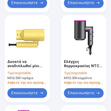
Σφραγίδες
Επικοινωνήστε
Επικοινωνήστε
Δυνατό να
Ελέγχος
αναδιπλωθεί μίνι
θερμοκρασίας NTC
στεγνωτήρας
Μίνι ξηραντήρας
Τιμή:
negotiable
Τιμή:
negotiable
μαλλιών με αρνητικά
μαλλιών για ταξίδια
MOQ:
500 τεμάχια
MOQ:
300 κομμάτια
ιόντα και συμπαγές
Αποτρέψτε τα
σχεδιασμό για
τριχωτά μαλλιά με
Λάβετε την πιο πρόσφατη τιμή
Λάβετε την πιο πρόσφατη τιμή
εύκολη αποθήκευση
εξαρτήματα
Επικοινωνήστε
Επικοινωνήστε