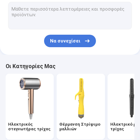
βούρτσα ζεστού αέρα
ηλεκτρική καυτή χτένα
Στεγνωτήρας τρίχας της Pet
Να συνεχίσει
Στεγνωτήρας τρίχας υψηλής ταχύτητας
Σκουπτήρας μαλλιών
Οι Κατηγορίες Μας
Ασύρματο στεγνωτήριο μαλλιών
Πολυλειτουργικό Στυλέρ Μαλλιών
Ηλεκτρικός
Θέρμανση Στρίψιμο
Ηλεκτρικό ρό
στεγνωτήρας τρίχας
μαλλιών
τρίχας