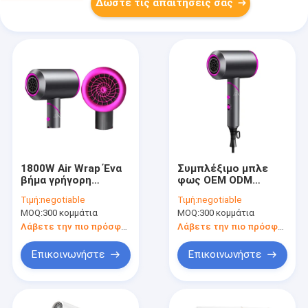
Δώστε τις απαιτήσεις σας
1800W Air Wrap Ένα
Συμπλέξιμο μπλε
βήμα γρήγορη
φως OEM ODM
ξήρανση Μεγέθος
αρνητικά ιόντα
Τιμή:
negotiable
Τιμή:
negotiable
ταξιδιού Σκούπιση
Μικρό στεγνωτήρα
MOQ:
300 κομμάτια
MOQ:
300 κομμάτια
μαλλιών χαμηλό
μαλλιών για το σπίτι
θόρυβο ήσυχη
ξενοδοχείο
Λάβετε την πιο πρόσφατη τιμή
Λάβετε την πιο πρόσφατη τιμή
Επικοινωνήστε
Επικοινωνήστε