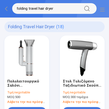
Folding Travel Hair Dryer
(18)
Πολυλειτουργικό
Στυλ Τυλιζόμενο
Σαλόνι
Ταξιδιωτικό Σκούπι
Επαγγελματικό
μαλλιών Ιονικός
Τιμή:
negotiable
Τιμή:
negotiable
Δυνατό Πλαστικό
αναπνευστήρας
MOQ:
500
MOQ:
300 τεμάχια
Ταξιδιωτικό
Συγκεντρωτής BLDC
Ξηραντήρα Μαλλιών
κινητήρας για το
Λάβετε την πιο πρόσφατη τιμή
Λάβετε την πιο πρόσφατη τιμή
Με Παγκόσμια
σπίτι