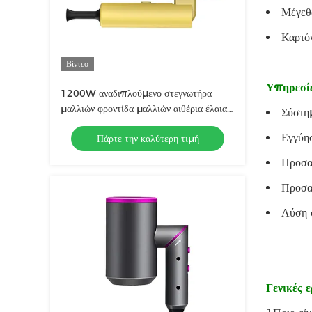
Μέγεθ
Καρτό
Βίντεο
Υπηρεσί
1200W αναδιπλούμενο στεγνωτήρα
μαλλιών φροντίδα μαλλιών αιθέρια έλαια
Σύστη
Νέα τεχνολογία με την τεχνολογία
Εγγύησ
Πάρτε την καλύτερη τιμή
αρνητικών ιόντων
Προσα
Προσαρ
Λύση
Γενικές 