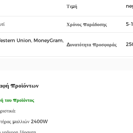
ne
Τιμή
υτί
5-1
Χρόνος παράδοσης
, Western Union, MoneyGram,
25
Δυνατότητα προσφοράς
αφή προϊόντων
ή του προϊόντος
ριστικά:
τήρας μαλλιών 2400W
ή γρήγορη ξήρανση