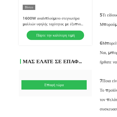
Βίντεο
5Τι είδου
1600W αναδιπλούμενο στεγνωτήρα
μαλλιών υψηλής ταχύτητας με έξυπνο
Μπορούμε
έλεγχο θερμοκρασίας NTC
Πάρτε την καλύτερη τιμή
6Μπορείτ
Ναι, μπο
ΜΑΣ ΕΛΆΤΕ ΣΕ ΕΠΑΦΉ ΜΕ
ήρθατε να
7Ποια είν
Επαφή τώρα
Το προϊό
τον πελά
συσκευασί