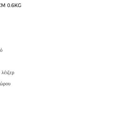
8CM 0.6KG
κό
λέιζερ
δώρου