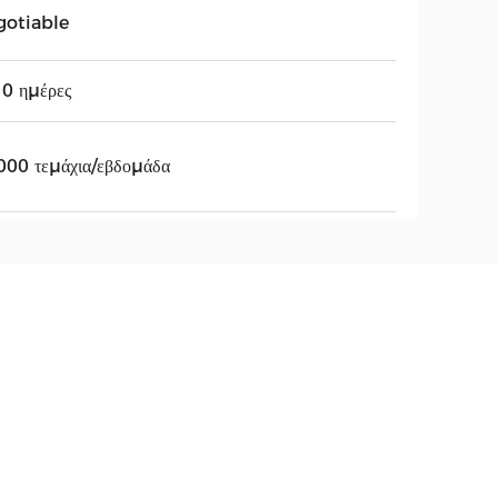
gotiable
0 ημέρες
000 τεμάχια/εβδομάδα