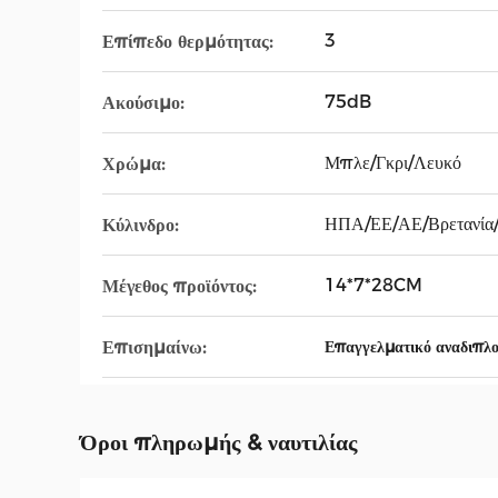
3
Επίπεδο θερμότητας:
75dB
Ακούσιμο:
Μπλε/Γκρι/Λευκό
Χρώμα:
ΗΠΑ/ΕΕ/ΑΕ/Βρετανία/
Κύλινδρο:
14*7*28CM
Μέγεθος προϊόντος:
Επισημαίνω:
Επαγγελματικό αναδιπλ
Όροι πληρωμής & ναυτιλίας