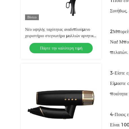
1Ποιο είν
Συνήθως, 
Βίντεο
Νέο υψηλής ταχύτητας αναδιπλούμενο
2Μπορείτ
χειριστήριο στεγνωτήρα μαλλιών αρνητικό
Ναι! Μπο
διάχυτο ιόντα φουσκωτή στεγνωτήρα
Πάρτε την καλύτερη τιμή
μαλλιών για εξοπλισμό σαλόνι
πελατών.
3-Είστε ε
Είμαστε ο
ποιότητα 
4-Ποιος ε
Είναι 10