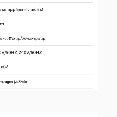
εκατομμύρια ιόντα/cm3
8m
σκορπιστής/συγκεντρωτής
0V/50HZ 240V/60HZ
 κιλά
γνωτήριο μαλλιών