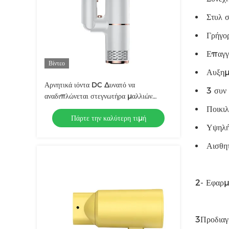
Στυλ σ
Γρήγο
Επαγγ
Βίντεο
Αυξημ
Αρνητικά ιόντα DC Δυνατό να
3 συν 
αναδιπλώνεται στεγνωτήρα μαλλιών
Φορητό οικιακό ταξίδι Φουσκωτό
Ποικιλ
Πάρτε την καλύτερη τιμή
στεγνωτήρα μαλλιών Καυτό και κρύο αέρα
Υψηλή
Αισθητ
2- Εφαρμ
3Προδιαγ