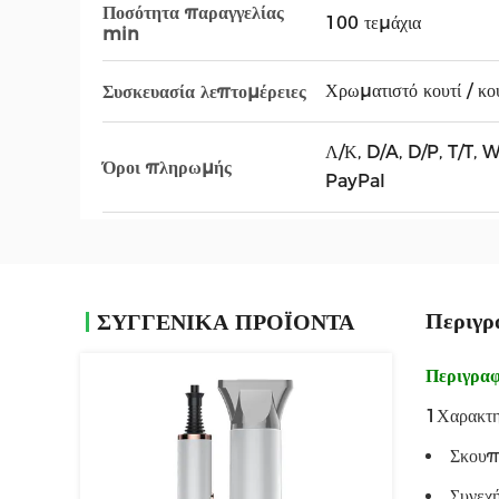
Ποσότητα παραγγελίας
100 τεμάχια
min
Χρωματιστό κουτί / κο
Συσκευασία λεπτομέρειες
Λ/Κ, D/A, D/P, T/T
Όροι πληρωμής
PayPal
Περιγρ
ΣΥΓΓΕΝΙΚΆ ΠΡΟΪΌΝΤΑ
Περιγραφ
1Χαρακτη
Σκουπ
Συνεχ