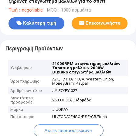
ξήρανση στεγνωτήρα μαλλιών για το σπίτι
Τιμή：negotiable
MOQ：1000 κομμάτια
Καλύτερη τιμή
Επικοινωνήστε
Περιγραφή Προϊόντων
,
21000RPM στεγνωτήρας μαλλιών
Υψηλό φως
,
Σκούπιση μαλλιών 2000W
Οικιακό στεγνωτήρα μαλλιών
Λ/Κ, Τ/Τ, D/P, D/A, Western Union,
Όροι πληρωμής
MoneyGram, Paypal,
Αριθμό μοντέλου
JY-37YEY-027
Δυνατότητα
25000PCS/Εβδομάδα
προσφοράς
Μάρκα
JIUOKAY
Πιστοποίηση
UL/FCC/CE/ISO/PSE/CB/Rohs
Δείτε περισσότερων