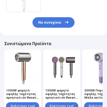
σπίτι
Να συνεχίσει
Συνιστώμενα Προϊόντα
1500W φορητό
1500W φορητό
2000W Πορφυ
υψηλής ταχύτητας
υψηλής ταχύτητας
υψηλής ταχύτ
αρνητικό ιόν Revair
αρνητικό ιόν Revair
Μπλε ακτίνα
Ηλεκτρικό
Ηλεκτρικό
αρνητικά ιόντ
στεγνωτήρα
στεγνωτήρα
Revair στεγν
Καλύτερη τιμή
Καλύτερη τιμή
Καλύτερη 