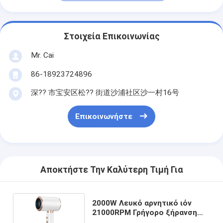
Στοιχεία Επικοινωνίας
Mr. Cai
86-18923724896
深?? 市宝安区松?? 街道沙浦社区沙一村16号
Επικοινωνήστε
Αποκτήστε Την Καλύτερη Τιμή Για
2000W Λευκό αρνητικό ιόν
21000RPM Γρήγορο ξήρανση
στεγνωτήρα μαλλιών για το