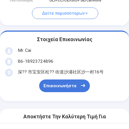
Πιστοποίηση
UL/FCC/CE/ISO/PSE/CB/Rohs
Δείτε περισσότερων
Στοιχεία Επικοινωνίας
Mr. Cai
86-18923724896
深?? 市宝安区松?? 街道沙浦社区沙一村16号
Επικοινωνήστε
Αποκτήστε Την Καλύτερη Τιμή Για