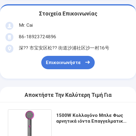
Στοιχεία Επικοινωνίας
Mr. Cai
86-18923724896
深?? 市宝安区松?? 街道沙浦社区沙一村16号
Επικοινωνήστε
Αποκτήστε Την Καλύτερη Τιμή Για
1500W Κολλαγόνο Μπλε Φως
αρνητικά ιόντα Επαγγελματικό
Revair στεγνωτήρα μαλλιών