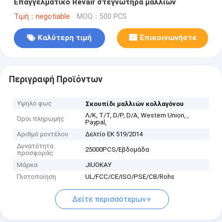
Επαγγελματικό Revair στεγνωτήρα μαλλιών
Τιμή：negotiable
MOQ：500 PCS
Καλύτερη τιμή
Επικοινωνήστε
Περιγραφή Προϊόντων
Υψηλό φως
Σκουπίδι μαλλιών κολλαγόνου
Λ/Κ, Τ/Τ, D/P, D/A, Western Union, ,
Όροι πληρωμής
Paypal,
Αριθμό μοντέλου
Δελτίο ΕΚ 519/2014
Δυνατότητα
25000PCS/Εβδομάδα
προσφοράς
Μάρκα
JIUOKAY
Πιστοποίηση
UL/FCC/CE/ISO/PSE/CB/Rohs
Δείτε περισσότερων