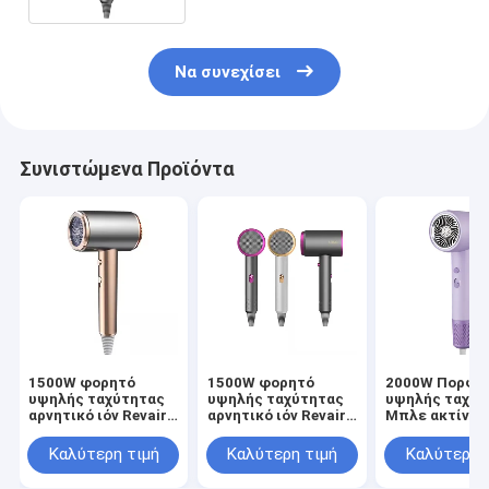
Να συνεχίσει
Συνιστώμενα Προϊόντα
1500W φορητό
1500W φορητό
2000W Πορφυ
υψηλής ταχύτητας
υψηλής ταχύτητας
υψηλής ταχύτ
αρνητικό ιόν Revair
αρνητικό ιόν Revair
Μπλε ακτίνα
Ηλεκτρικό
Ηλεκτρικό
αρνητικά ιόντ
στεγνωτήρα
στεγνωτήρα
Revair στεγν
Καλύτερη τιμή
Καλύτερη τιμή
Καλύτερη 
μαλλιών για το σπίτι
μαλλιών για το σπίτι
μαλλιών
ασύρματος
ασύρματος
θερμοκρασία