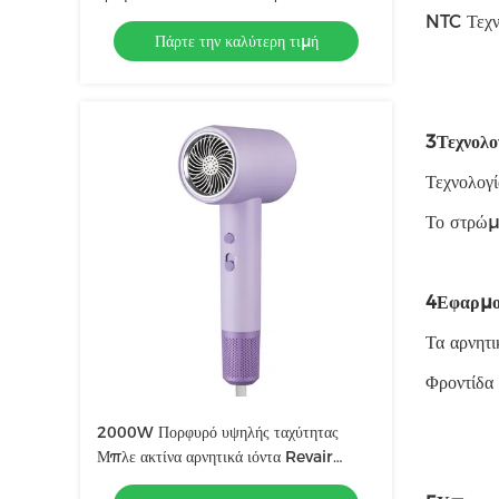
στεγνωτήρα μαλλιών για το σπίτι
NTC Τεχν
Πάρτε την καλύτερη τιμή
ασύρματος επαγγελματίας
3Τεχνολο
Τεχνολογί
Το στρώμ
4Εφαρμο
Τα αρνητι
Φροντίδα
2000W Πορφυρό υψηλής ταχύτητας
Μπλε ακτίνα αρνητικά ιόντα Revair
στεγνωτήρα μαλλιών θερμοκρασία