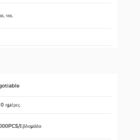
ι, ναι.
gotiable
0 ημέρες
000PCS/Εβδομάδα