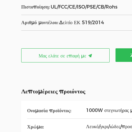
Πιστοποίηση:
UL/FCC/CE/ISO/PSE/CB/Rohs
Αριθμό μοντέλου:
Δελτίο ΕΚ 519/2014
Μας ελάτε σε επαφή με
Λεπτομέρειες προιόντος
1000W στεγνωτήρας μα
Ονομασία προϊόντος:
Λευκό/γκρι/ιώδες/προ
Χρώμα: