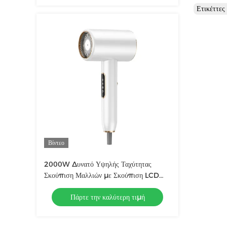
Ετικέττε
Βίντεο
2000W Δυνατό Υψηλής Ταχύτητας
Σκούπιση Μαλλιών με Σκούπιση LCD
υγρού κρύσταλλου Δείκτη αρνητικών
Πάρτε την καλύτερη τιμή
ιόντων Σκούπιση μαλλιών σαλόνι