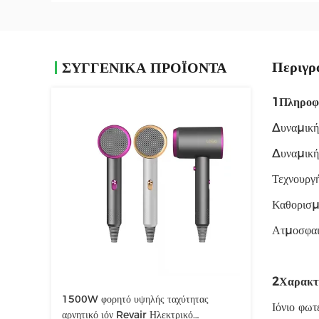
Περιγρ
ΣΥΓΓΕΝΙΚΆ ΠΡΟΪΌΝΤΑ
1Πληροφο
Δυναμική
Δυναμική
Τεχνουργή
Καθορισμέ
Ατμοσφαι
2Χαρακτη
1500W φορητό υψηλής ταχύτητας
Ιόνιο φωτ
αρνητικό ιόν Revair Ηλεκτρικό