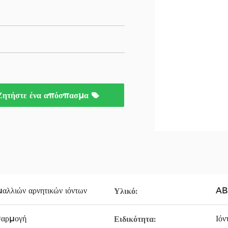
Ζητήστε ένα απόσπασμα
λλιών αρνητικών ιόντων
AB
Υλικό:
σαρμογή
Ιόν
Ειδικότητα: