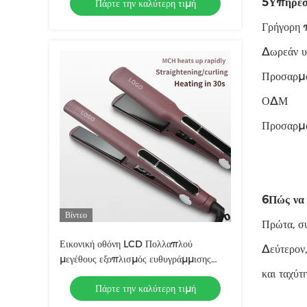
5Υπηρεσ
Πάρτε την καλύτερη τιμή
ρυθμιζόμενη για οικιακή χρήση
Γρήγορη 
Δωρεάν υ
Προσαρμ
ΟΔΜ
Προσαρμ
6Πώς να 
Βίντεο
Πρώτα, συ
Εικονική οθόνη LCD Πολλαπλού
Δεύτερον,
μεγέθους εξοπλισμός ευθυγράμμισης
και ταχύτ
μαλλιών με έλεγχο αφής και τεχνολογία
Πάρτε την καλύτερη τιμή
θέρμανσης MCH