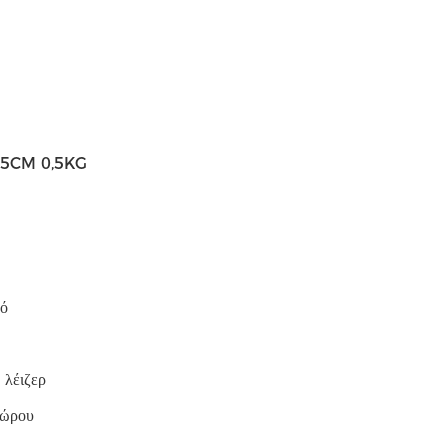
6*25CM 0,5KG
κό
λέιζερ
δώρου