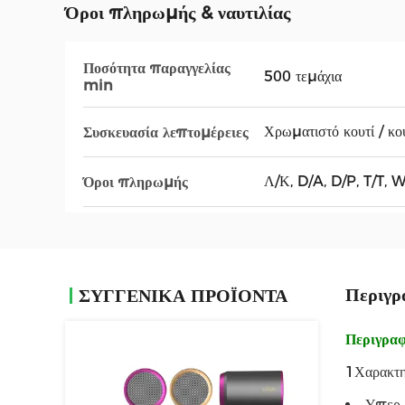
Όροι πληρωμής & ναυτιλίας
Ποσότητα παραγγελίας
500 τεμάχια
min
Χρωματιστό κουτί / κο
Συσκευασία λεπτομέρειες
Λ/Κ, D/A, D/P, T/T, 
Όροι πληρωμής
Περιγρ
ΣΥΓΓΕΝΙΚΆ ΠΡΟΪΌΝΤΑ
Περιγραφ
1Χαρακτη
Υπερ 