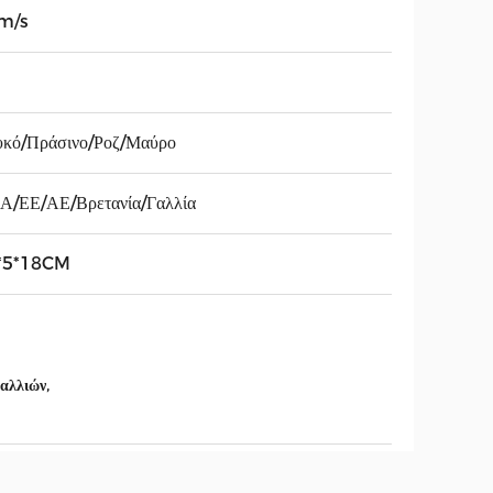
m/s
κό/Πράσινο/Ροζ/Μαύρο
Α/ΕΕ/ΑΕ/Βρετανία/Γαλλία
*5*18CM
,
μαλλιών