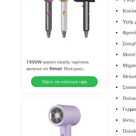
Κολλα
Υγιής 
Φροντί
Συνεχ
Μοντέ
1500W φορητό υψηλής ταχύτητας
Μηχαν
αρνητικό ιόν Revair Ηλεκτρικό
στεγνωτήρα μαλλιών για το σπίτι
Μείωσ
Πάρτε την καλύτερη τιμή
ασύρματος επαγγελματίας
Στατικ
Πολυκα
Γερμαν
Ιόντε
Πολυδ