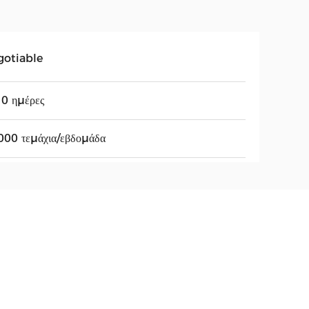
gotiable
0 ημέρες
000 τεμάχια/εβδομάδα