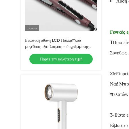
Λύση
Βίντεο
Γενικές 
Εικονική οθόνη LCD Πολλαπλού
1Ποιο είν
μεγέθους εξοπλισμός ευθυγράμμισης
Συνήθως, 
μαλλιών με έλεγχο αφής και τεχνολογία
Πάρτε την καλύτερη τιμή
θέρμανσης MCH
2Μπορείτ
Ναι! Μπο
πελατών.
3-Είστε ε
Είμαστε ο