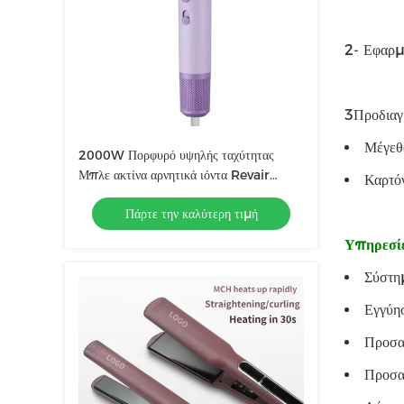
2- Εφαρμ
3Προδιαγ
Μέγεθ
2000W Πορφυρό υψηλής ταχύτητας
Μπλε ακτίνα αρνητικά ιόντα Revair
Καρτό
στεγνωτήρα μαλλιών θερμοκρασία
Πάρτε την καλύτερη τιμή
ρυθμιζόμενη για οικιακή χρήση
Υπηρεσί
Σύστη
Εγγύησ
Προσα
Προσαρ