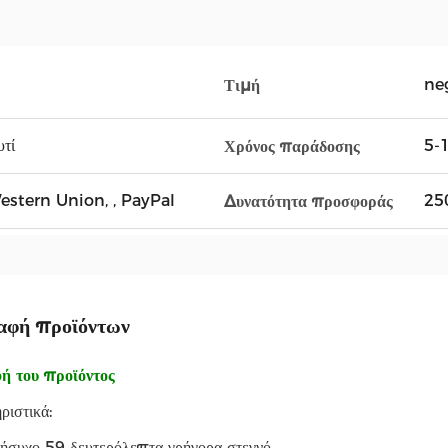
ne
Τιμή
υτί
5-1
Χρόνος παράδοσης
Western Union, , PayPal
25
Δυνατότητα προσφοράς
αφή προϊόντων
ή του προϊόντος
ριστικά:
ήσυχο 59 δευτερόλεπτα γρήγορα στεγνό