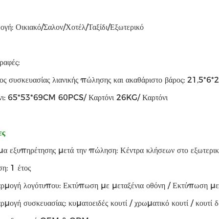
ογή: Οικιακό/Σαλον/Χοτέλ/Ταξίδι/Εξωτερικό
ραφές:
ος συσκευασίας λιανικής πώλησης και ακαθάριστο βάρος: 21,5*
νι: 65*53*69CM 60PCS/ Καρτόνι 26KG/ Καρτόνι
ες
μα εξυπηρέτησης μετά την πώληση: Κέντρα κλήσεων στο εξωτερι
η: 1 έτος
ρμογή λογότυπου: Εκτύπωση με μεταξένια οθόνη / Εκτύπωση με 
μογή συσκευασίας: κυματοειδές κουτί / χρωματικό κουτί / κουτί 