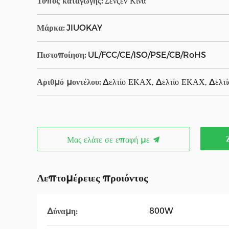
Τόπος καταγωγής:
Σένζεν Κίνα
Μάρκα:
JIUOKAY
Πιστοποίηση:
UL/FCC/CE/ISO/PSE/CB/RoHS
Αριθμό μοντέλου:
Δελτίο ΕΚΑΧ, Δελτίο ΕΚΑΧ, Δελτ
Μας ελάτε σε επαφή με
Λεπτομέρειες προιόντος
800W
Δύναμη: