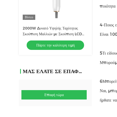
ποιότητα 
Βίντεο
4-Ποιος ε
2000W Δυνατό Υψηλής Ταχύτητας
Σκούπιση Μαλλιών με Σκούπιση LCD
Είναι 10
υγρού κρύσταλλου Δείκτη αρνητικών
Πάρτε την καλύτερη τιμή
ιόντων Σκούπιση μαλλιών σαλόνι
5Τι είδου
Μπορούμε
ΜΑΣ ΕΛΆΤΕ ΣΕ ΕΠΑΦΉ ΜΕ
6Μπορείτ
Ναι, μπο
Επαφή τώρα
ήρθατε να