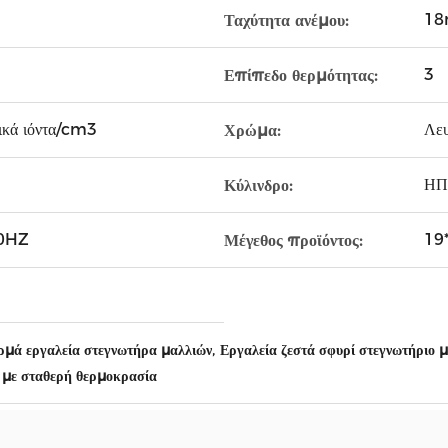
18
Ταχύτητα ανέμου:
3
Επίπεδο θερμότητας:
ικά ιόντα/cm3
Λευ
Χρώμα:
ΗΠ
Κύλινδρο:
0HZ
19
Μέγεθος προϊόντος:
,
ρμά εργαλεία στεγνωτήρα μαλλιών
Εργαλεία ζεστά σφυρί στεγνωτήριο 
 με σταθερή θερμοκρασία