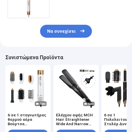
ευθυγραμμιστή με παγκόσμια
βύσματα
Να συνεχίσει
Συνιστώμενα Προϊόντα
6 σε 1 στεγνωτήρας
Ελέγχου αφής MCH
6 σε 1
θερμού αέρα
Hair Straightener
Πολυλειτουργ
Βούρτσα
Wide And Narrow
Στυλέρ Δυνατ
Επαγγελματική Hair
Πολυδιάστατη
αναδιπλωθεί