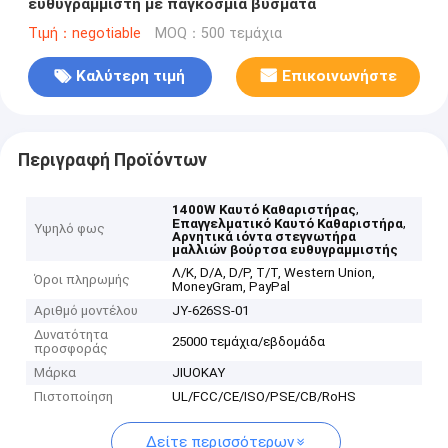
ευθυγραμμιστή με παγκόσμια βύσματα
Τιμή：negotiable
MOQ：500 τεμάχια
Καλύτερη τιμή
Επικοινωνήστε
Περιγραφή Προϊόντων
,
1400W Καυτό Καθαριστήρας
,
Επαγγελματικό Καυτό Καθαριστήρα
Υψηλό φως
Αρνητικά ιόντα στεγνωτήρα
μαλλιών βούρτσα ευθυγραμμιστής
Λ/Κ, D/A, D/P, T/T, Western Union,
Όροι πληρωμής
MoneyGram, PayPal
Αριθμό μοντέλου
JY-626SS-01
Δυνατότητα
25000 τεμάχια/εβδομάδα
προσφοράς
Μάρκα
JIUOKAY
Πιστοποίηση
UL/FCC/CE/ISO/PSE/CB/RoHS
Δείτε περισσότερων