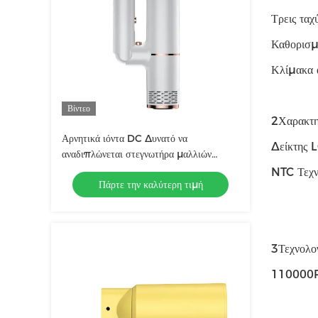
Τρεις ταχ
Καθορισμέ
Κλίμακα 
Βίντεο
2Χαρακτη
Αρνητικά ιόντα DC Δυνατό να
Δείκτης 
αναδιπλώνεται στεγνωτήρα μαλλιών
Φορητό οικιακό ταξίδι Φουσκωτό
NTC Τεχν
Πάρτε την καλύτερη τιμή
στεγνωτήρα μαλλιών Καυτό και κρύο αέρα
3Τεχνολογ
110000RP