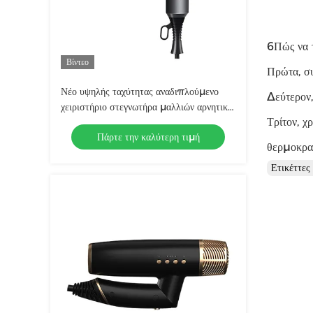
6Πώς να 
Βίντεο
Πρώτα, συ
Νέο υψηλής ταχύτητας αναδιπλούμενο
Δεύτερον,
χειριστήριο στεγνωτήρα μαλλιών αρνητικό
Τρίτον, χ
διάχυτο ιόντα φουσκωτή στεγνωτήρα
Πάρτε την καλύτερη τιμή
μαλλιών για εξοπλισμό σαλόνι
θερμοκρα
Ετικέττε