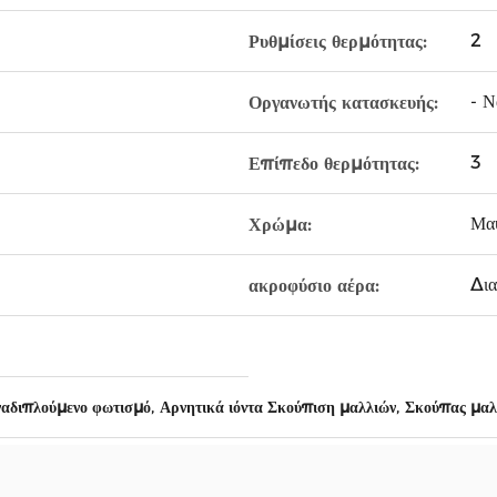
2
Ρυθμίσεις θερμότητας:
- Να
Οργανωτής κατασκευής:
3
Επίπεδο θερμότητας:
Μα
Χρώμα:
Δια
ακροφύσιο αέρα:
,
,
ναδιπλούμενο φωτισμό
Αρνητικά ιόντα Σκούπιση μαλλιών
Σκούπας μα