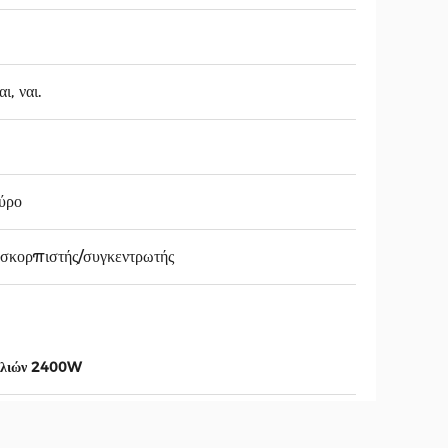
ι, ναι.
ύρο
σκορπιστής/συγκεντρωτής
λλιών 2400W