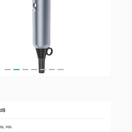
dB
ι, ναι.