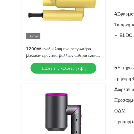
4Εφαρμο
Τα αρνητι
Η BLDC με
Βίντεο
1200W αναδιπλούμενο στεγνωτήρα
μαλλιών φροντίδα μαλλιών αιθέρια έλαια
Νέα τεχνολογία με την τεχνολογία
5Υπηρεσ
Πάρτε την καλύτερη τιμή
αρνητικών ιόντων
Γρήγορη 
Δωρεάν υ
Προσαρμ
ΟΔΜ
Προσαρμ