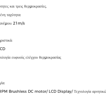
ύτητες και τρεις θερμοκρασίες.
νη ταχύτητα:
ανέμου: 21m/s
ριστικά:
LCD
ολογία ευφυούς ελέγχου θερμοκρασίας
ία:
M Brushless DC motor/ LCD Display/ Τεχνολογία αρνητικών