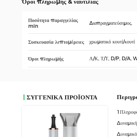
Όροι πληρωμής & ναυτιλίας
Ποσότητα παραγγελίας
Διαπραγματεύσιμος.
min
χρωματικό κουτί/κουτί
Συσκευασία λεπτομέρειες
Λ/Κ, Τ/Τ, D/P, D/A, 
Όροι πληρωμής
Περιγρ
ΣΥΓΓΕΝΙΚΆ ΠΡΟΪΌΝΤΑ
1Πληροφορ
Δυναμικ
Δυναμικό