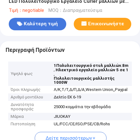
LED Πολυλειτουργικό Εργαλείο Curler μαλλιών με
ισχύ 1000W και μήκος καλωδίου 1,8m
Τιμή：negotiable
MOQ：Διαπραγματεύσιμα
Καλύτερη τιμή
Επικοινωνήστε
Περιγραφή Προϊόντων
1Πολυλειτουργικό στυλ μαλλιών.8m
,
Ηλεκτρικό εργαλείο μαλλιών 5 σε 1
Υψηλό φως
,
Πολυλειτουργικός μαλλιστής
1000W
Όροι πληρωμής
Λ/Κ,Τ/Τ,Δ/Π,Δ/Α,Western Union,,Paypal
Αριθμό μοντέλου
Δελτίο ΕΚ 6-19
Δυνατότητα
25000 κομμάτια την εβδομάδα
προσφοράς
Μάρκα
JIUOKAY
Πιστοποίηση
UL/FCC/CE/ISO/PSE/CB/Rohs
Δείτε περισσότερων