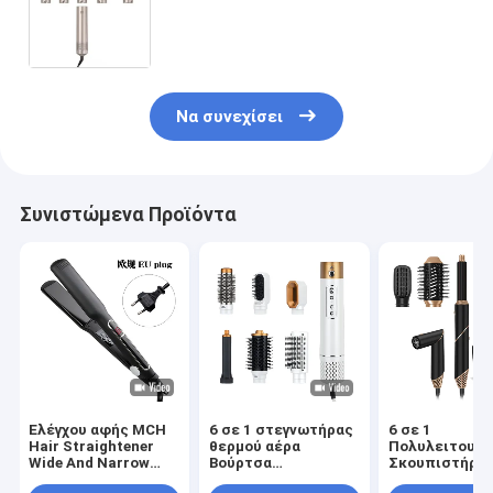
Πολυλειτουργικό Εργαλείο Curler
μαλλιών με ισχύ 1000W και μήκος
καλωδίου 1,8m
Να συνεχίσει
Συνιστώμενα Προϊόντα
Ελέγχου αφής MCH
6 σε 1 στεγνωτήρας
6 σε 1
Hair Straightener
θερμού αέρα
Πολυλειτουργ
Wide And Narrow
Βούρτσα
Σκουπιστήρι
Πολυδιάστατη
Επαγγελματική Hair
Σκούπας με Δ