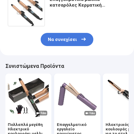
κατσαρόλες Κερματική
επίστρωση PTC Ηλεκτρική
θέρμανση Φορητό 25mm 32mm
38mm
Να συνεχίσει
Συνιστώμενα Προϊόντα
Πολλαπλά μεγέθη
Επαγγελματικό
Ηλεκτρικός
Ηλεκτρικό
εργαλείο
κουλουράς μα
κουλουράκι μαλλιών
κομμώματος
για το στυλ σ