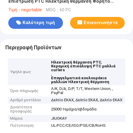
επίστρωση PTC Ηλεκτρική θέρμανση Φορητό
25mm 32mm 38mm
Τιμή：negotiable
MOQ：60 PC
Καλύτερη τιμή
Επικοινωνήστε
Περιγραφή Προϊόντων
,
Ηλεκτρική θέρμανση PTC
Κεραμική επικάλυψη PTC μαλλιά
curlers
Υψηλό φως
,
Επαγγελματικά κουλουράκια
μαλλιών Ηλεκτρική θέρμανση
Λ/Κ, D/A, D/P, T/T, Western Union, ,
Όροι πληρωμής
PayPal
Αριθμό μοντέλου
Δελτίο ΕΚΑΧ, Δελτίο ΕΚΑΧ, Δελτίο ΕΚΑΧ
Δυνατότητα
25000 τεμάχια/εβδομάδα
προσφοράς
Μάρκα
JIUOKAY
Πιστοποίηση
UL/FCC/CE/ISO/PSE/CB/RoHS