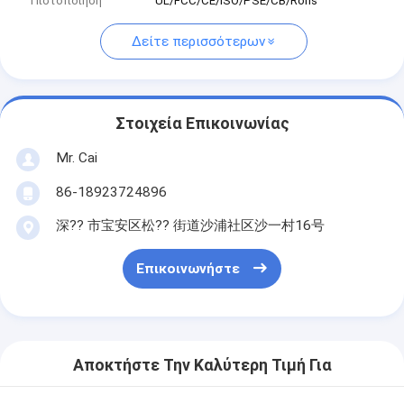
Πιστοποίηση
UL/FCC/CE/ISO/PSE/CB/Rohs
Δείτε περισσότερων
Στοιχεία Επικοινωνίας
Mr. Cai
86-18923724896
深?? 市宝安区松?? 街道沙浦社区沙一村16号
Επικοινωνήστε
Αποκτήστε Την Καλύτερη Τιμή Για