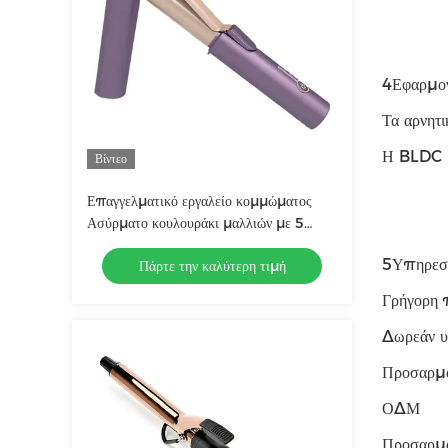
4Εφαρμο
Τα αρνητι
Η BLDC με
Βίντεο
Επαγγελματικό εργαλείο κομμώματος
Ασύρματο κουλουράκι μαλλιών με 5
ταχύτητες ελέγχου θερμοκρασίας
5Υπηρεσ
Πάρτε την καλύτερη τιμή
Γρήγορη 
Δωρεάν υ
Προσαρμ
ΟΔΜ
Προσαρμ