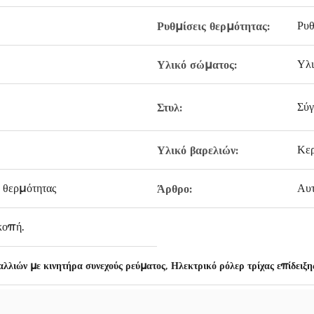
Ρυθ
Ρυθμίσεις θερμότητας:
Υλ
Υλικό σώματος:
Σύγ
Στυλ:
Κε
Υλικό βαρελιών:
θερμότητας
Αυτ
Άρθρο:
κοπή.
,
λλιών με κινητήρα συνεχούς ρεύματος
Ηλεκτρικό ρόλερ τρίχας επίδειξ