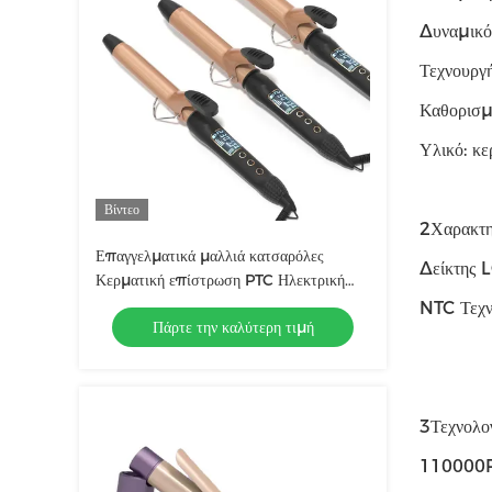
Δυναμικό
Τεχνουργ
Καθορισμέ
Υλικό: κ
Βίντεο
2Χαρακτη
Επαγγελματικά μαλλιά κατσαρόλες
Δείκτης 
Κερματική επίστρωση PTC Ηλεκτρική
θέρμανση Φορητό 25mm 32mm
NTC Τεχν
Πάρτε την καλύτερη τιμή
38mm
3Τεχνολογ
110000RP