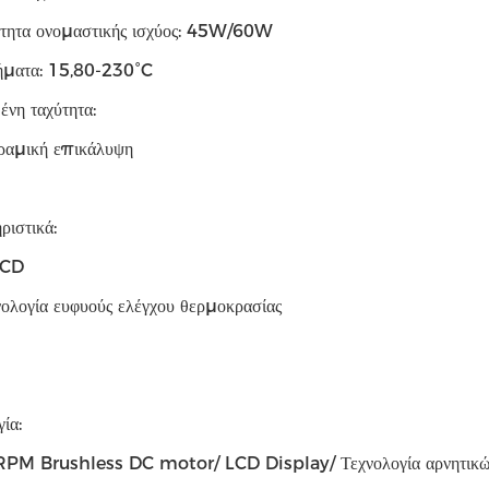
τητα ονομαστικής ισχύος: 45W/60W
ήματα: 15,80-230°C
νη ταχύτητα:
εραμική επικάλυψη
ριστικά:
LCD
ολογία ευφυούς ελέγχου θερμοκρασίας
ία:
M Brushless DC motor/ LCD Display/ Τεχνολογία αρνητικών