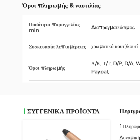
Όροι πληρωμής & ναυτιλίας
Ποσότητα παραγγελίας
Διαπραγματεύσιμος.
min
χρωματικό κουτί/κουτί
Συσκευασία λεπτομέρειες
Λ/Κ, Τ/Τ, D/P, D/A
Όροι πληρωμής
Paypal,
Περιγρ
ΣΥΓΓΕΝΙΚΆ ΠΡΟΪΌΝΤΑ
1Πληροφορ
Δυναμικ