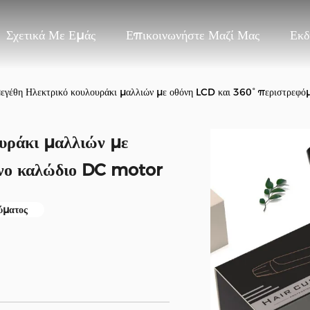
Σχετικά Με Εμάς
Επικοινωνήστε Μαζί Μας
Εκδ
εγέθη Ηλεκτρικό κουλουράκι μαλλιών με οθόνη LCD και 360° περιστρεφ
υράκι μαλλιών με
ενο καλώδιο DC motor
ύματος