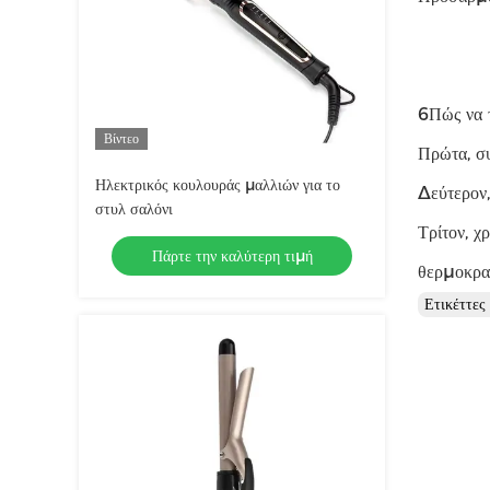
6Πώς να 
Βίντεο
Πρώτα, συ
Ηλεκτρικός κουλουράς μαλλιών για το
Δεύτερον,
στυλ σαλόνι
Τρίτον, χ
Πάρτε την καλύτερη τιμή
θερμοκρα
Ετικέττε