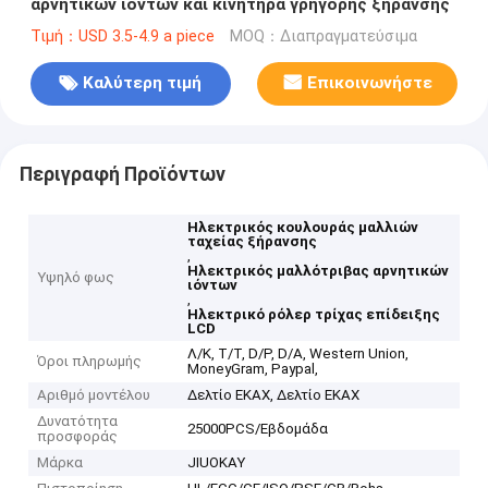
αρνητικών ιόντων και κινητήρα γρήγορης ξήρανσης
Τιμή：USD 3.5-4.9 a piece
MOQ：Διαπραγματεύσιμα
Καλύτερη τιμή
Επικοινωνήστε
Περιγραφή Προϊόντων
Ηλεκτρικός κουλουράς μαλλιών
ταχείας ξήρανσης
,
Ηλεκτρικός μαλλότριβας αρνητικών
Υψηλό φως
ιόντων
,
Ηλεκτρικό ρόλερ τρίχας επίδειξης
LCD
Λ/Κ, Τ/Τ, D/P, D/A, Western Union,
Όροι πληρωμής
MoneyGram, Paypal,
Αριθμό μοντέλου
Δελτίο ΕΚΑΧ, Δελτίο ΕΚΑΧ
Δυνατότητα
25000PCS/Εβδομάδα
προσφοράς
Μάρκα
JIUOKAY