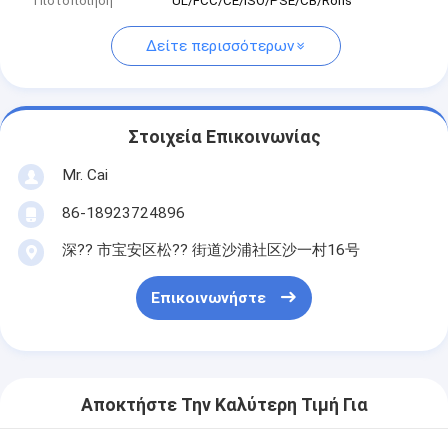
Πιστοποίηση
UL/FCC/CE/ISO/PSE/CB/Rohs
Δείτε περισσότερων
Στοιχεία Επικοινωνίας
Mr. Cai
86-18923724896
深?? 市宝安区松?? 街道沙浦社区沙一村16号
Επικοινωνήστε
Αποκτήστε Την Καλύτερη Τιμή Για