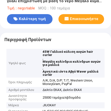
γυαλί επιχρίστωση με βάση το νερό Μεγάλο κύμα
κύματος αρνητικά ιόντα Γρήγορη θέρμανση
Τιμή：negotiable
MOQ：100 τεμάχια
Καλύτερη τιμή
Επικοινωνήστε
Περιγραφή Προϊόντων
45W Γαλλικό κύλιση αυγών hair
curler
,
Μεγάλη κυλίνδρια κυλίνδρων αυγών
Υψηλό φως
για μαλλιά
,
Αρνητικά ιόντα Αβγό Waver μαλλιά
curler
Λ/Κ, D/A, D/P, T/T, Western Union,
Όροι πληρωμής
MoneyGram, PayPal
Αριθμό μοντέλου
Δελτίο ΕΚΑΧ, Δελτίο ΕΚΑΧ
Δυνατότητα
25000 τεμάχια/εβδομάδα
προσφοράς
Μάρκα
JIUOKAY