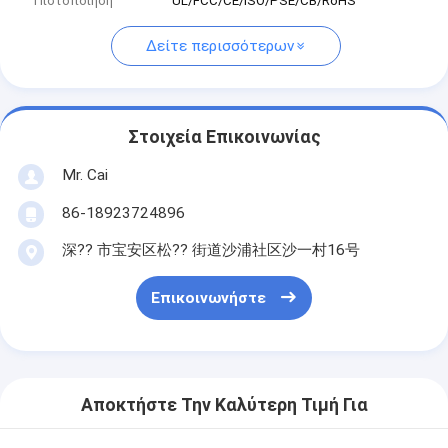
Πιστοποίηση
UL/FCC/CE/ISO/PSE/CB/RoHS
Δείτε περισσότερων
Στοιχεία Επικοινωνίας
Mr. Cai
86-18923724896
深?? 市宝安区松?? 街道沙浦社区沙一村16号
Επικοινωνήστε
Αποκτήστε Την Καλύτερη Τιμή Για