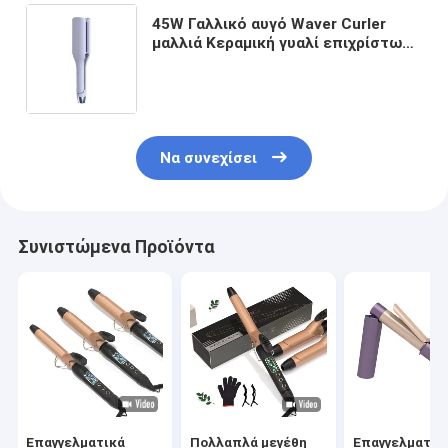
45W Γαλλικό αυγό Waver Curler
μαλλιά Κεραμική γυαλί επιχρίστωση
με βάση το νερό Μεγάλο κύμα
κύματος αρνητικά ιόντα Γρήγορη
θέρμανση
Να συνεχίσει
Συνιστώμενα Προϊόντα
Επαγγελματικά
Πολλαπλά μεγέθη
Επαγγελματικ